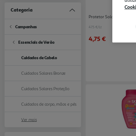
utili
Cook
Categoria
Protetor Solar Capilar B
Campanhas
47.5 €/Lt
Refine by Categoria: Campanhas
4,75 €
Essenciais de Verão
Refine by Categoria: Essenciais de Verão
Cuidados de Cabelo
selected Currently Refined by Categoria: Cuidados de Cabelo
Cuidados Solares Bronze
Refine by Categoria: Cuidados Solares Bronze
Cuidados Solares Proteção
Refine by Categoria: Cuidados Solares Proteção
Cuidados de corpo, mãos e pés
Refine by Categoria: Cuidados de corpo, mãos e pés
Ver mais