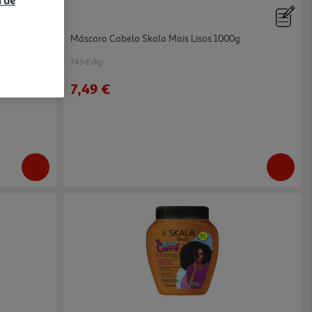
a de
Máscara Cabelo Skala Mais Lisos 1000g
7.49 €/Kg
7,49 €