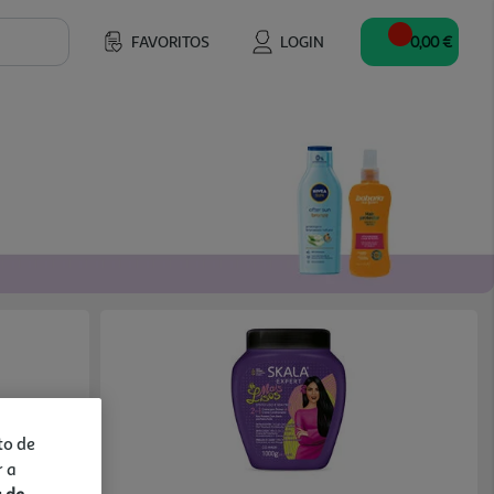
FAVORITOS
LOGIN
0,00 €
to de
r a