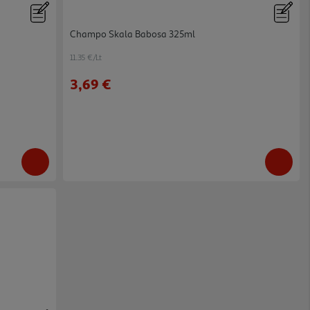
Champo Skala Babosa 325ml
11.35 €/Lt
3,69 €