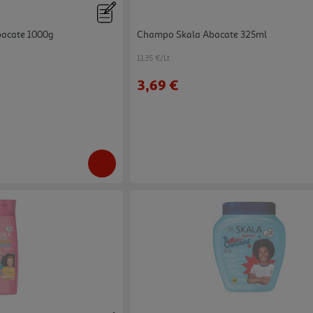
bacate 1000g
Champo Skala Abacate 325ml
11.35 €/Lt
3,69 €