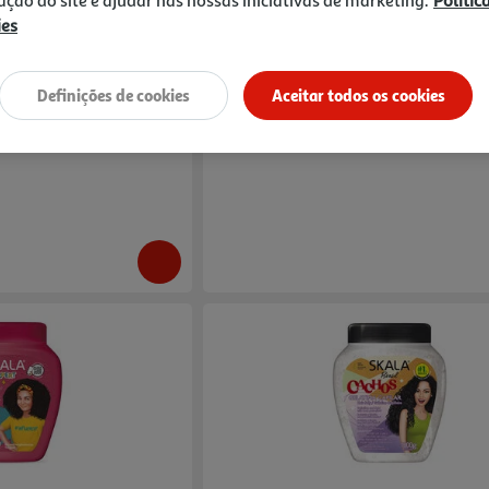
zação do site e ajudar nas nossas iniciativas de marketing.
Polític
ies
abaria Aloe 100ml
Máscara Cabelo Skala Babosa 1000g
Definições de cookies
Aceitar todos os cookies
7.49 €/Kg
7,49 €