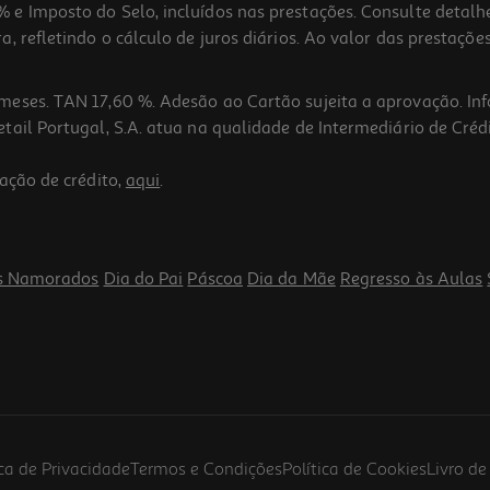
 e Imposto do Selo, incluídos nas prestações. Consulte detal
 refletindo o cálculo de juros diários. Ao valor das prestações
meses. TAN 17,60 %. Adesão ao Cartão sujeita a aprovação. In
ail Portugal, S.A. atua na qualidade de Intermediário de Crédi
ação de crédito,
aqui
.
s Namorados
Dia do Pai
Páscoa
Dia da Mãe
Regresso às Aulas
ica de Privacidade
Termos e Condições
Política de Cookies
Livro d