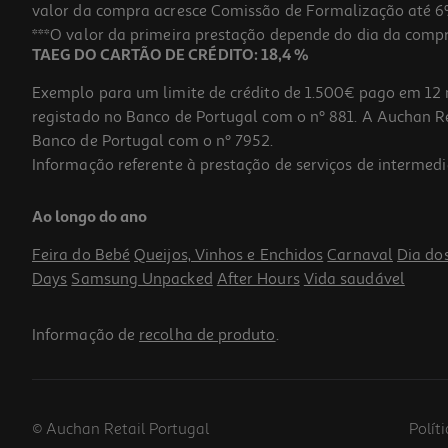
valor da compra acresce Comissão de Formalização até 6%
***O valor da primeira prestação depende do dia da compra,
TAEG DO CARTÃO DE CRÉDITO: 18,4 %
Exemplo para um limite de crédito de 1.500€ pago em 12 
registado no Banco de Portugal com o nº 881. A Auchan Ret
Banco de Portugal com o nº 7952.
Informação referente à prestação de serviços de intermedi
Ao longo do ano
Feira do Bebé
Queijos, Vinhos e Enchidos
Carnaval
Dia do
Days
Samsung Unpacked
After Hours
Vida saudável
Informação de
recolha de produto
.
© Auchan Retail Portugal
Polít