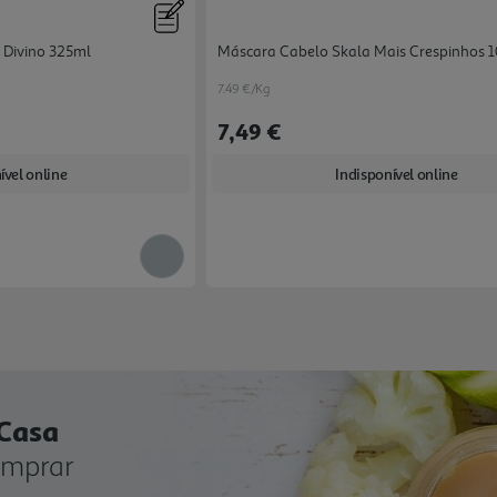
 Divino 325ml
Máscara Cabelo Skala Mais Crespinhos 
7.49 €/Kg
7,49 €
ível online
Indisponível online
 Casa
omprar