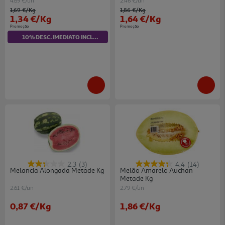
4.69 €/un
2.46 €/un
Price reduced from
to
Price reduced from
to
1,69 €
/Kg
1,86 €
/Kg
1,34 €
/Kg
1,64 €
/Kg
Promoção
Promoção
10% DESC. IMEDIATO INCLUÍDO
2.3
(3)
4.4
(14)
Melancia Alongada Metade Kg
Melão Amarelo Auchan
Metade Kg
2.61 €/un
2.79 €/un
0,87 €
/Kg
1,86 €
/Kg