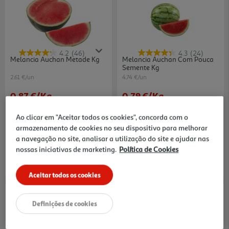
4.2
(46)
4.3
(24)
Melancia Auchan Metade Kg
Melancia Auchan Com Pouca
Semente Kg
2.61 €/un
4.74 €/un
0,87 €
/Kg
0,79 €
/Kg
Ao clicar em "Aceitar todos os cookies", concorda com o
armazenamento de cookies no seu dispositivo para melhorar
a navegação no site, analisar a utilização do site e ajudar nas
nossas iniciativas de marketing.
Política de Cookies
Aceitar todos os cookies
Definições de cookies