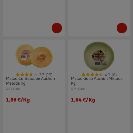
3.7
(15)
4.3
(6)
Meloa Cantaloupe Auchan
Meloa Galia Auchan Metade
Metade Kg
Kg
0.93 €/un
0.74 €/un
1,86 €
/Kg
1,64 €
/Kg