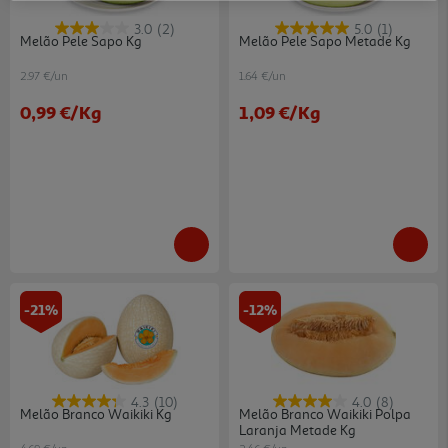
3.0
(2)
5.0
(1)
Melão Pele Sapo Kg
Melão Pele Sapo Metade Kg
2.97 €/un
1.64 €/un
0,99 €
/Kg
1,09 €
/Kg
-21%
-12%
4.3
(10)
4.0
(8)
Melão Branco Waikiki Kg
Melão Branco Waikiki Polpa
Laranja Metade Kg