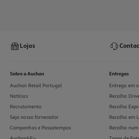
Lojas
Contac
Sobre a Auchan
Entregas
Auchan Retail Portugal
Entrega em c
Notícias
Recolha Driv
Recrutamento
Recolha Expr
Seja nosso fornecedor
Recolha em L
Campanhas e Passatempos
Recolha num 
Auchan&Eu
Taxas de Ent