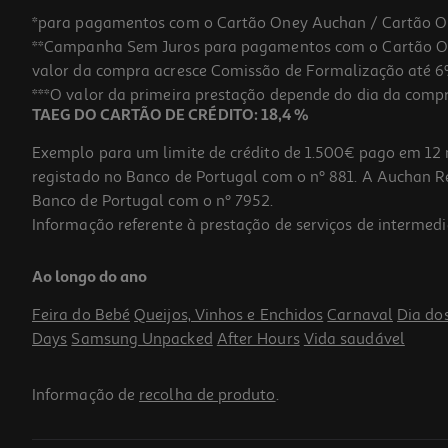
*para pagamentos com o Cartão Oney Auchan / Cartão O
**Campanha Sem Juros para pagamentos com o Cartão Oney
valor da compra acresce Comissão de Formalização até 6%
***O valor da primeira prestação depende do dia da compra,
TAEG DO CARTÃO DE CRÉDITO: 18,4 %
Exemplo para um limite de crédito de 1.500€ pago em 12 
registado no Banco de Portugal com o nº 881. A Auchan Ret
Banco de Portugal com o nº 7952.
Informação referente à prestação de serviços de intermedi
Ao longo do ano
Feira do Bebé
Queijos, Vinhos e Enchidos
Carnaval
Dia do
Days
Samsung Unpacked
After Hours
Vida saudável
Informação de
recolha de produto
.