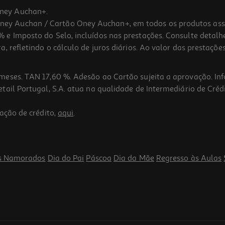
ney Auchan+.
 Auchan / Cartão Oney Auchan+, em todos os produtos assina
 e Imposto do Selo, incluídos nas prestações. Consulte detal
 refletindo o cálculo de juros diários. Ao valor das prestações
meses. TAN 17,60 %. Adesão ao Cartão sujeita a aprovação. In
ail Portugal, S.A. atua na qualidade de Intermediário de Crédi
ação de crédito,
aqui
.
s Namorados
Dia do Pai
Páscoa
Dia da Mãe
Regresso às Aulas