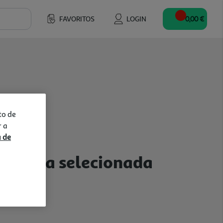
FAVORITOS
LOGIN
0,00 €
to de
r a
a de
a a loja selecionada