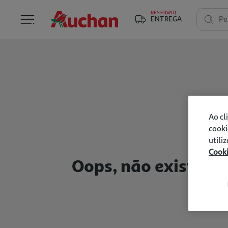
RESERVAR
ENTREGA
Pe
Ao cl
cooki
utili
Cook
Oops, não existem p