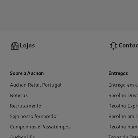
Lojas
Contac
Sobre a Auchan
Entregas
Auchan Retail Portugal
Entrega em c
Notícias
Recolha Driv
Recrutamento
Recolha Expr
Seja nosso fornecedor
Recolha em L
Campanhas e Passatempos
Recolha num 
Auchan&Eu
Taxas de Ent