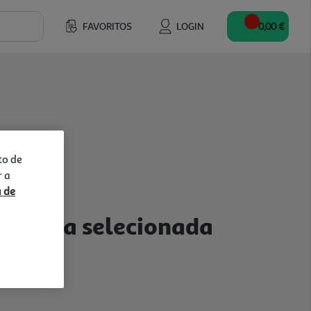
FAVORITOS
LOGIN
0,00 €
to de
r a
a de
a a loja selecionada