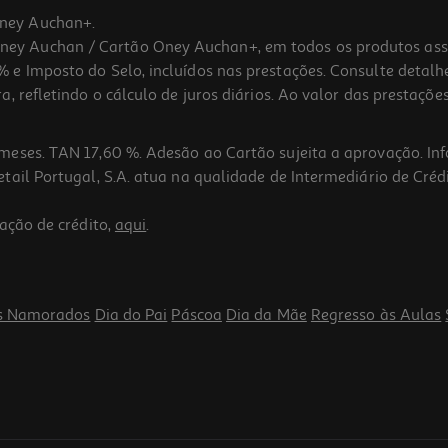
ney Auchan+.
 Auchan / Cartão Oney Auchan+, em todos os produtos assina
 e Imposto do Selo, incluídos nas prestações. Consulte detal
 refletindo o cálculo de juros diários. Ao valor das prestações
meses. TAN 17,60 %. Adesão ao Cartão sujeita a aprovação. In
ail Portugal, S.A. atua na qualidade de Intermediário de Crédi
ação de crédito,
aqui
.
s Namorados
Dia do Pai
Páscoa
Dia da Mãe
Regresso às Aulas