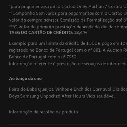
*para pagamentos com o Cartão Oney Auchan / Cartão O
**Campanha Sem Juros para pagamentos com o Cartão Oney
valor da compra acresce Comissão de Formalização até 6%
***O valor da primeira prestação depende do dia da compra,
TAEG DO CARTÃO DE CRÉDITO: 18,4 %
Exemplo para um limite de crédito de 1.500€ pago em 12 
registado no Banco de Portugal com o nº 881. A Auchan Ret
Banco de Portugal com o nº 7952.
Informação referente à prestação de serviços de intermedi
Ao longo do ano
Feira do Bebé
Queijos, Vinhos e Enchidos
Carnaval
Dia do
Days
Samsung Unpacked
After Hours
Vida saudável
Informação de
recolha de produto
.