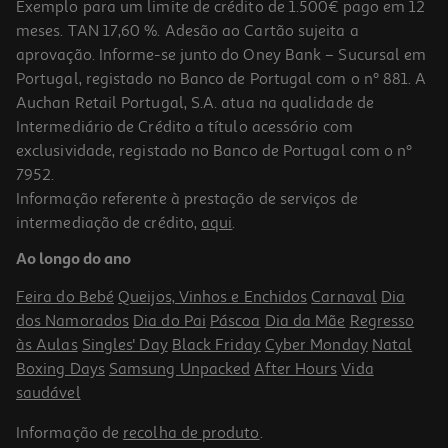
Exemplo para um limite de crédito de 1.500€ pago em 12
meses. TAN 17,60 %. Adesão ao Cartão sujeita a
aprovação. Informe-se junto do Oney Bank – Sucursal em
Portugal, registado no Banco de Portugal com o nº 881. A
Auchan Retail Portugal, S.A. atua na qualidade de
Intermediário de Crédito a título acessório com
exclusividade, registado no Banco de Portugal com o nº
7952.
Informação referente à prestação de serviços de
intermediação de crédito,
aqui
.
Ao longo do ano
Feira do Bebé
Queijos, Vinhos e Enchidos
Carnaval
Dia
dos Namorados
Dia do Pai
Páscoa
Dia da Mãe
Regresso
às Aulas
Singles' Day
Black Friday
Cyber Monday
Natal
Boxing Days
Samsung Unpacked
After Hours
Vida
saudável
Informação de
recolha de produto
.