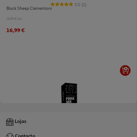
5.0
(1)
Black Sheep Clementoni
16.99 €/un
16,99 €
4.0
(1)
Podia Ser Pior Creative Toys
Lojas
19.99 €/un
Contacto