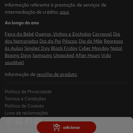
Informação referente à prestação de serviços de
intermediação de crédito,
aqui
.
Who's The Boomer? Clementoni
Ao longo do ano
16.99 €/un
Feira do Bebé
Queijos, Vinhos e Enchidos
Carnaval
Dia
16,99 €
dos Namorados
Dia do Pai
Páscoa
Dia da Mãe
Regresso
às Aulas
Singles' Day
Black Friday
Cyber Monday
Natal
Boxing Days
Samsung Unpacked
After Hours
Vida
saudável
Informação de
recolha de produto
.
Política de Privacidade
Termos e Condições
Política de Cookies
Livro de reclamações
Jogo Deus Hitler E Gandhi Entram Num Bar... Creative Toys
adicionar
© Auchan Retail Portugal
19.99 €/un