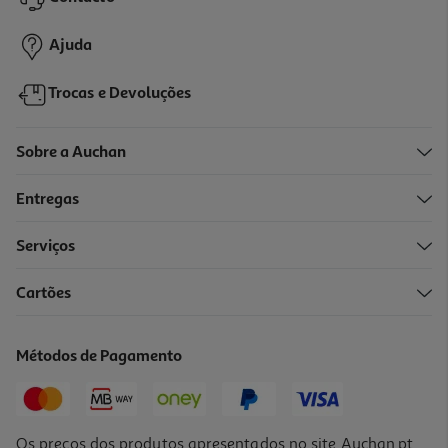
19,99 €
Ajuda
Trocas e Devoluções
Sobre a Auchan
Entregas
Serviços
Cartões
Cross The Line Creat Live Game
19.99 €/un
Métodos de Pagamento
19,99 €
Os preços dos produtos apresentados no site Auchan.pt