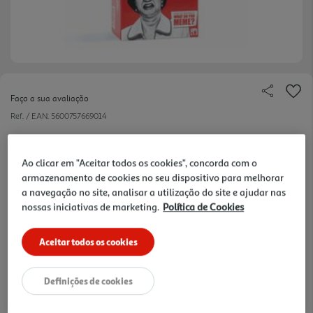
Faça a sua avaliação
Ref. / EAN:
5600757669014
Jogo de adultos I Wish I Didn't Know, o jogo de trivia onde
irás certamente pensar, PREFERIA NÃO SABER!!
Ao clicar em "Aceitar todos os cookies", concorda com o
armazenamento de cookies no seu dispositivo para melhorar
a navegação no site, analisar a utilização do site e ajudar nas
35.99 €/un
nossas iniciativas de marketing.
Política de Cookies
Aceitar todos os cookies
35,99 €
Definições de cookies
Notas de preparação