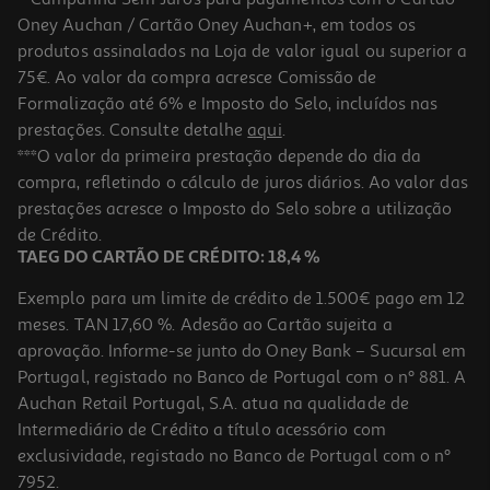
Oney Auchan / Cartão Oney Auchan+, em todos os
produtos assinalados na Loja de valor igual ou superior a
75€. Ao valor da compra acresce Comissão de
Formalização até 6% e Imposto do Selo, incluídos nas
prestações. Consulte detalhe
aqui
.
The Voting Game
***O valor da primeira prestação depende do dia da
compra, refletindo o cálculo de juros diários. Ao valor das
24.99 €/un
prestações acresce o Imposto do Selo sobre a utilização
24,99 €
de Crédito.
TAEG DO CARTÃO DE CRÉDITO: 18,4 %
Exemplo para um limite de crédito de 1.500€ pago em 12
meses. TAN 17,60 %. Adesão ao Cartão sujeita a
aprovação. Informe-se junto do Oney Bank – Sucursal em
Portugal, registado no Banco de Portugal com o nº 881. A
Auchan Retail Portugal, S.A. atua na qualidade de
Intermediário de Crédito a título acessório com
exclusividade, registado no Banco de Portugal com o nº
7952.