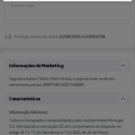
Entrega estimada entre
11/08/2026 e 12/08/2026
Informações de Marketing
Jogo de adultos I Wish I Didn't Know, o jogo de trivia onde irás
certamente pensar, PREFERIA NÃO SABER!!
Características
Informação Adicional
Todos os brinquedos comercializados pela Auchan Retail Portugal,
S.A. têm aposta a marcação CE, em cumprimento do disposto no
artigo 34.º, n.º 3, do DecretoLei n.º 43/2011, de 24 de Março.