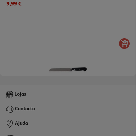
9,99 €
5.0
(3)
Faca De Pao Actuel Em Inox Forjado 20cm
Lojas
8.99 €/un
Contacto
8,99 €
Ajuda