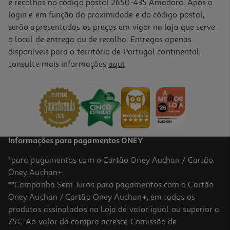
e recolhas no código postal 2650-435 Amadora. Após o
login e em função da proximidade e do código postal,
serão apresentados os preços em vigor na loja que serve
o local de entrega ou de recolha. Entregas apenas
disponíveis para o território de Portugal continental,
5.0
(2)
consulte mais informações
aqui
.
Faca De Chefe Actuel Em Inox 20cm
6.99 €/un
6,99 €
Informações para pagamentos ONEY
*para pagamentos com o Cartão Oney Auchan / Cartão
Oney Auchan+.
**Campanha Sem Juros para pagamentos com o Cartão
Oney Auchan / Cartão Oney Auchan+, em todos os
produtos assinalados na Loja de valor igual ou superior a
75€. Ao valor da compra acresce Comissão de