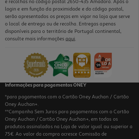
e recolhas no código postal 2650-435 Amadora. Após o
login e em função da proximidade e do código postal,
serão apresentados os preços em vigor na loja que serve
o local de entrega ou de recolha. Entregas apenas
disponíveis para o território de Portugal continental,
consulte mais informações
aqui
.
Tarteira Actuel Aço Revestido 32cm
6.99 €/un
6,99 €
Informações para pagamentos ONEY
*para pagamentos com o Cartão Oney Auchan / Cartão
Oney Auchan+.
**Campanha Sem Juros para pagamentos com o Cartão
Oney Auchan / Cartão Oney Auchan+, em todos os
produtos assinalados na Loja de valor igual ou superior a
75€. Ao valor da compra acresce Comissão de