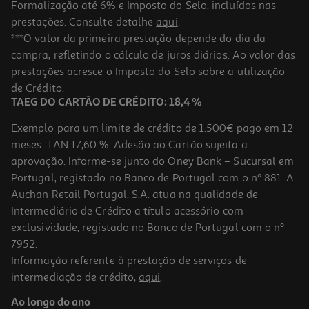
Formalização até 6% e Imposto do Selo, incluídos nas
prestações. Consulte detalhe
aqui
.
Forma Bolo Inglês Actuel Ret Aço Revest 25x11
***O valor da primeira prestação depende do dia da
compra, refletindo o cálculo de juros diários. Ao valor das
5.99 €/un
prestações acresce o Imposto do Selo sobre a utilização
5,99 €
de Crédito.
TAEG DO CARTÃO DE CRÉDITO: 18,4 %
Exemplo para um limite de crédito de 1.500€ pago em 12
meses. TAN 17,60 %. Adesão ao Cartão sujeita a
aprovação. Informe-se junto do Oney Bank – Sucursal em
Portugal, registado no Banco de Portugal com o nº 881. A
Auchan Retail Portugal, S.A. atua na qualidade de
Intermediário de Crédito a título acessório com
exclusividade, registado no Banco de Portugal com o nº
7952.
Informação referente à prestação de serviços de
intermediação de crédito,
aqui
.
Forma Ramekin Vidro Actuel Individual 9cm
Ao longo do ano
1.99 €/un