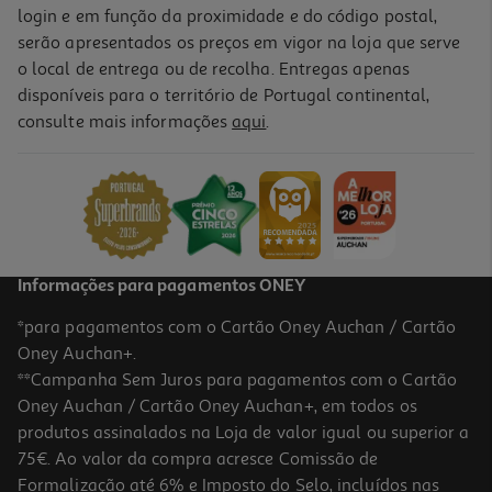
login e em função da proximidade e do código postal,
serão apresentados os preços em vigor na loja que serve
o local de entrega ou de recolha. Entregas apenas
disponíveis para o território de Portugal continental,
consulte mais informações
aqui
.
Informações para pagamentos ONEY
*para pagamentos com o Cartão Oney Auchan / Cartão
Oney Auchan+.
**Campanha Sem Juros para pagamentos com o Cartão
Oney Auchan / Cartão Oney Auchan+, em todos os
produtos assinalados na Loja de valor igual ou superior a
75€. Ao valor da compra acresce Comissão de
Formalização até 6% e Imposto do Selo, incluídos nas