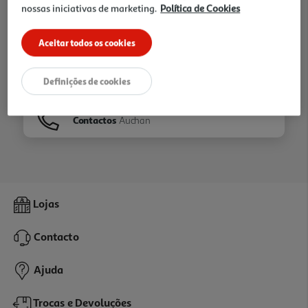
nossas iniciativas de marketing.
Política de Cookies
Ir para
Homepage
Aceitar todos os cookies
Veja os nossos
Folhetos
Definições de cookies
Contactos
Auchan
Lojas
Contacto
Ajuda
Trocas e Devoluções