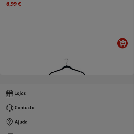
6,99 €
5.0
(1)
Conjunto De 3 Cabides Actuel Em Veludo
Lojas
1.99 €/un
Contacto
1,99 €
Ajuda