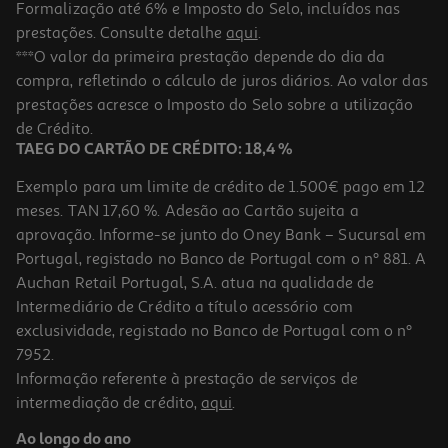
Formalização até 6% e Imposto do Selo, incluídos nas
prestações. Consulte detalhe
aqui
.
Conj 8 Cabides Madeira Actuel Preto C/barra
***O valor da primeira prestação depende do dia da
compra, refletindo o cálculo de juros diários. Ao valor das
6.99 €/un
prestações acresce o Imposto do Selo sobre a utilização
6,99 €
de Crédito.
TAEG DO CARTÃO DE CRÉDITO: 18,4 %
Exemplo para um limite de crédito de 1.500€ pago em 12
meses. TAN 17,60 %. Adesão ao Cartão sujeita a
aprovação. Informe-se junto do Oney Bank – Sucursal em
Portugal, registado no Banco de Portugal com o nº 881. A
Auchan Retail Portugal, S.A. atua na qualidade de
Intermediário de Crédito a título acessório com
exclusividade, registado no Banco de Portugal com o nº
7952.
Informação referente à prestação de serviços de
intermediação de crédito,
aqui
.
Conj 6 Cabides Veludo Actuel Verde C/barra
Ao longo do ano
3.99 €/un