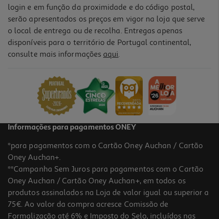
login e em função da proximidade e do código postal,
serão apresentados os preços em vigor na loja que serve
o local de entrega ou de recolha. Entregas apenas
disponíveis para o território de Portugal continental,
consulte mais informações
aqui
.
Informações para pagamentos ONEY
*para pagamentos com o Cartão Oney Auchan / Cartão
Oney Auchan+.
**Campanha Sem Juros para pagamentos com o Cartão
Oney Auchan / Cartão Oney Auchan+, em todos os
produtos assinalados na Loja de valor igual ou superior a
75€. Ao valor da compra acresce Comissão de
Formalização até 6% e Imposto do Selo, incluídos nas