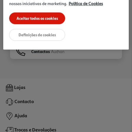
nossas iniciativas de marketing.
Política de Cookies
Ir para
Homepage
Aceitar todos os cookies
Veja os nossos
Folhetos
Definições de cookies
Contactos
Auchan
Lojas
Contacto
Ajuda
Trocas e Devoluções