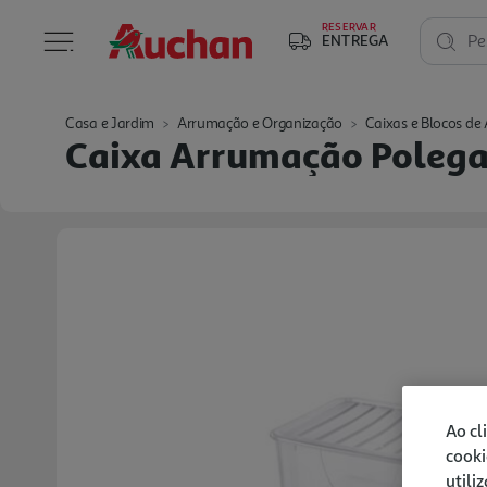
RESERVAR
ENTREGA
Pe
Casa e Jardim
Arrumação e Organização
Caixas e Blocos d
Caixa Arrumação Polega
Ao cl
cooki
utili