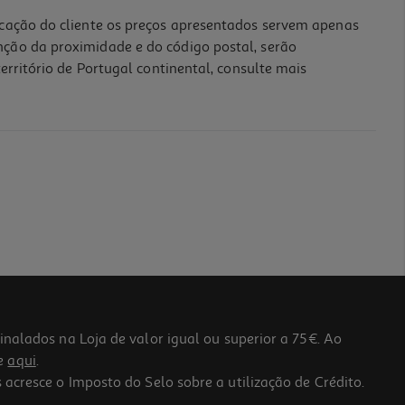
icação do cliente os preços apresentados servem apenas
nção da proximidade e do código postal, serão
erritório de Portugal continental, consulte mais
lados na Loja de valor igual ou superior a 75€. Ao
he
aqui
.
 acresce o Imposto do Selo sobre a utilização de Crédito.