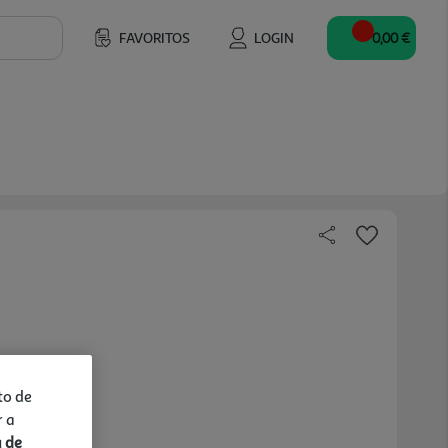
FAVORITOS
LOGIN
0,00 €
to de
r a
a de