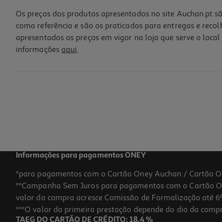
Os preços dos produtos apresentados no site Auchan.pt sã
como referência e são os praticados para entregas e reco
apresentados os preços em vigor na loja que serve o local 
informações
aqui
.
Caixa Para Arrumação Actuel Com Abertura Dupla 67l
22.99 €/un
22,99 €
Informações para pagamentos ONEY
*para pagamentos com o Cartão Oney Auchan / Cartão O
**Campanha Sem Juros para pagamentos com o Cartão Oney
valor da compra acresce Comissão de Formalização até 6%
***O valor da primeira prestação depende do dia da compra,
TAEG DO CARTÃO DE CRÉDITO: 18,4 %