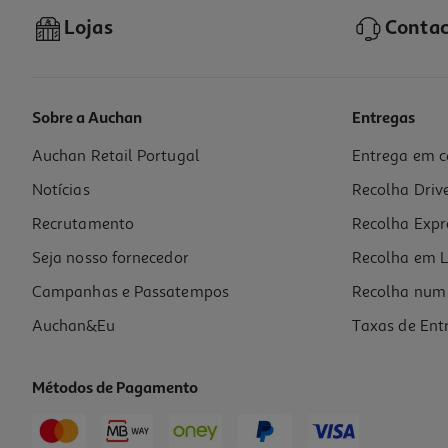
Lojas
Contac
Sobre a Auchan
Entregas
Auchan Retail Portugal
Entrega em c
Caixa Para Arrumação Actuel Com Abertura Dupla 18l
Notícias
Recolha Driv
6.99 €/un
Recrutamento
Recolha Expr
6,99 €
Seja nosso fornecedor
Recolha em L
Campanhas e Passatempos
Recolha num 
Auchan&Eu
Taxas de Ent
Métodos de Pagamento