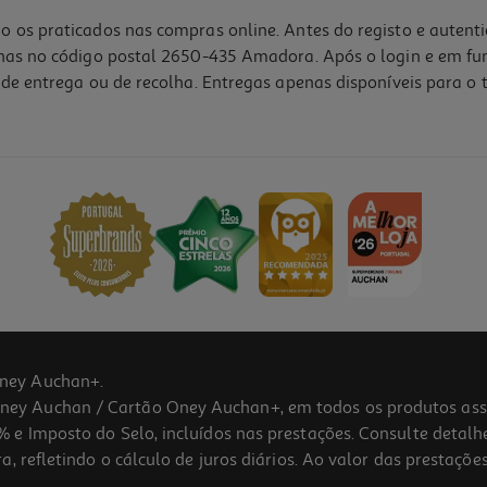
o os praticados nas compras online. Antes do registo e autent
lhas no código postal 2650-435 Amadora. Após o login e em fu
de entrega ou de recolha. Entregas apenas disponíveis para o t
3.0
(1)
ney Auchan+.
 Auchan / Cartão Oney Auchan+, em todos os produtos assina
 e Imposto do Selo, incluídos nas prestações. Consulte detal
 refletindo o cálculo de juros diários. Ao valor das prestações