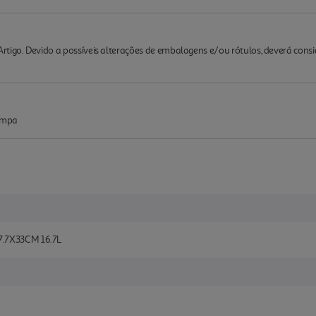
rtigo. Devido a possíveis alterações de embalagens e/ou rótulos, deverá cons
ampa
.7X33CM 16.7L