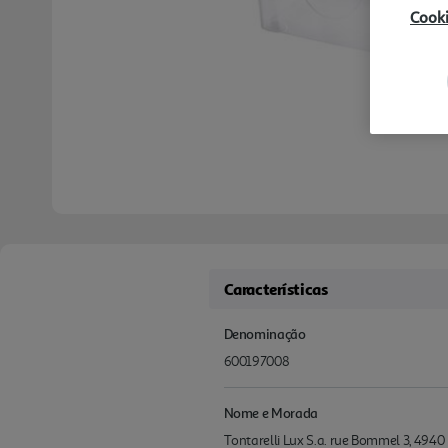
Cook
Características
Denominação
600197008
Nome e Morada
Tontarelli Lux S.a. rue Bommel 3, 494