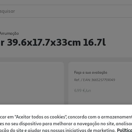
squisar
e Arrumação
r 39.6x17.7x33cm 16.7l
Faça a sua avaliação
Ref. / EAN:
3665257759049
6.99 €/un
6,99 €
icar em "Aceitar todos os cookies", concorda com o armazenamen
es no seu dispositivo para melhorar a navegação no site, analisa
zação do site e ajudar nas nossas iniciativas de marketing.
Polític
Notas de preparação