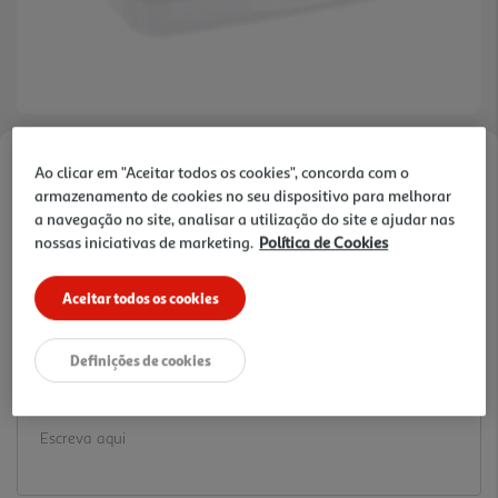
Ao clicar em "Aceitar todos os cookies", concorda com o
Faça a sua avaliação
armazenamento de cookies no seu dispositivo para melhorar
Ref. / EAN:
3245678384602
a navegação no site, analisar a utilização do site e ajudar nas
1.99 €/un
nossas iniciativas de marketing.
Política de Cookies
Aceitar todos os cookies
1,99 €
Definições de cookies
Notas de preparação