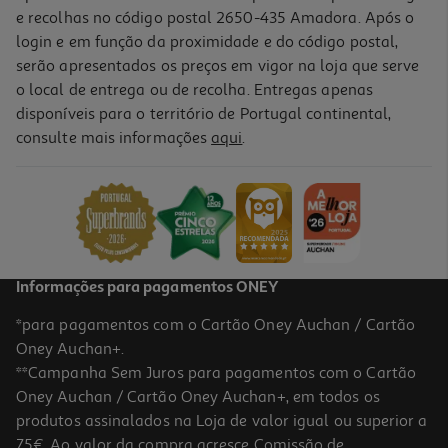
e recolhas no código postal 2650-435 Amadora. Após o
login e em função da proximidade e do código postal,
serão apresentados os preços em vigor na loja que serve
o local de entrega ou de recolha. Entregas apenas
disponíveis para o território de Portugal continental,
5.0
(1)
consulte mais informações
aqui
.
Caixa Arrumação Actuel 37.5x15x26.5cm
6.99 €/un
6,99 €
Informações para pagamentos ONEY
*para pagamentos com o Cartão Oney Auchan / Cartão
Oney Auchan+.
**Campanha Sem Juros para pagamentos com o Cartão
Oney Auchan / Cartão Oney Auchan+, em todos os
produtos assinalados na Loja de valor igual ou superior a
75€. Ao valor da compra acresce Comissão de