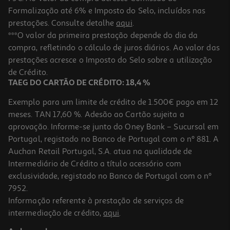
Formalização até 6% e Imposto do Selo, incluídos nas
prestações. Consulte detalhe
aqui
.
5.0
(1)
Caixa Arrumação Actuel Com Rodas 57.7x31x38cm
***O valor da primeira prestação depende do dia da
compra, refletindo o cálculo de juros diários. Ao valor das
15.99 €/un
prestações acresce o Imposto do Selo sobre a utilização
15,99 €
de Crédito.
TAEG DO CARTÃO DE CRÉDITO: 18,4 %
Exemplo para um limite de crédito de 1.500€ pago em 12
meses. TAN 17,60 %. Adesão ao Cartão sujeita a
aprovação. Informe-se junto do Oney Bank – Sucursal em
Portugal, registado no Banco de Portugal com o nº 881. A
Auchan Retail Portugal, S.A. atua na qualidade de
Intermediário de Crédito a título acessório com
exclusividade, registado no Banco de Portugal com o nº
7952.
Informação referente à prestação de serviços de
intermediação de crédito,
aqui
.
Caixa Para Arrumação Actuel Com Tampa E Rodas 35l