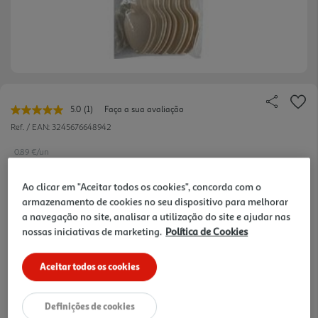
5.0
(1)
Faça a sua avaliação
Leu
uma
Ref. / EAN:
3245676648942
avaliação.
Link
0.89 €/un
para
a
mesma
Ao clicar em "Aceitar todos os cookies", concorda com o
página.
armazenamento de cookies no seu dispositivo para melhorar
0,89 €
a navegação no site, analisar a utilização do site e ajudar nas
nossas iniciativas de marketing.
Política de Cookies
Notas de preparação
Aceitar todos os cookies
Definições de cookies