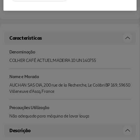
Características
Denominação
COLHER CAFÉ ACTUEL:MADEIRA 10 UN 140755
Nome e Morada
AUCHAN SAS OIA, 200 rue de la Recherche, Le Colibri BP 169, 59650
Villeneuve d'Ascq, France
Precauções Utilização
Não adequado para máquina de lavar louça
Descrição