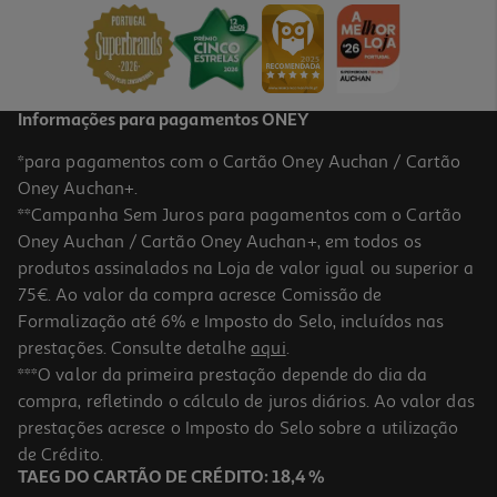
0.89 €/un
0,89 €
Informações para pagamentos ONEY
*para pagamentos com o Cartão Oney Auchan / Cartão
Oney Auchan+.
**Campanha Sem Juros para pagamentos com o Cartão
Oney Auchan / Cartão Oney Auchan+, em todos os
produtos assinalados na Loja de valor igual ou superior a
75€. Ao valor da compra acresce Comissão de
Formalização até 6% e Imposto do Selo, incluídos nas
prestações. Consulte detalhe
aqui
.
4.8
(4)
Paletinas Actuel Em Madeira Eco Pack 50 Unidades
***O valor da primeira prestação depende do dia da
compra, refletindo o cálculo de juros diários. Ao valor das
0.69 €/un
prestações acresce o Imposto do Selo sobre a utilização
0,69 €
de Crédito.
TAEG DO CARTÃO DE CRÉDITO: 18,4 %