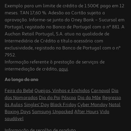
Exemplo para um limite de crédito de 1.500€ pago em 12
meses. TAN 17,60 %. Adesão ao Cartão sujeita a
aprovação. Informe-se junto do Oney Bank – Sucursal em
Portugal, registado no Banco de Portugal com o nº 881. A
Auchan Retail Portugal, S.A. atua na qualidade de
Intermediário de Crédito a título acessório com
exclusividade, registado no Banco de Portugal com o nº
7952.
Informação referente à prestação de serviços de
4.5
(2)
intermediação de crédito,
aqui
.
Kit Cutelaria Madeira Actuel Garfo/faca/colher+guard
Ao longo do ano
0.39 €/un
Feira do Bebé
Queijos, Vinhos e Enchidos
Carnaval
Dia
0,39 €
dos Namorados
Dia do Pai
Páscoa
Dia da Mãe
Regresso
às Aulas
Singles' Day
Black Friday
Cyber Monday
Natal
Boxing Days
Samsung Unpacked
After Hours
Vida
saudável
Informação de
recolha de produto
.