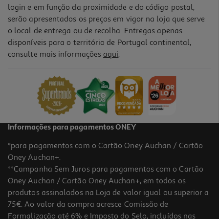
login e em função da proximidade e do código postal,
serão apresentados os preços em vigor na loja que serve
o local de entrega ou de recolha. Entregas apenas
disponíveis para o território de Portugal continental,
consulte mais informações
aqui
.
Informações para pagamentos ONEY
*para pagamentos com o Cartão Oney Auchan / Cartão
Oney Auchan+.
**Campanha Sem Juros para pagamentos com o Cartão
Oney Auchan / Cartão Oney Auchan+, em todos os
produtos assinalados na Loja de valor igual ou superior a
75€. Ao valor da compra acresce Comissão de
Formalização até 6% e Imposto do Selo, incluídos nas