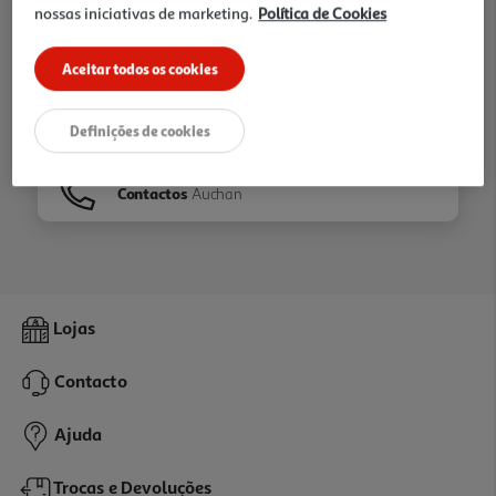
nossas iniciativas de marketing.
Política de Cookies
Ir para
Homepage
Aceitar todos os cookies
Veja os nossos
Folhetos
Definições de cookies
Contactos
Auchan
Lojas
Contacto
Ajuda
Trocas e Devoluções