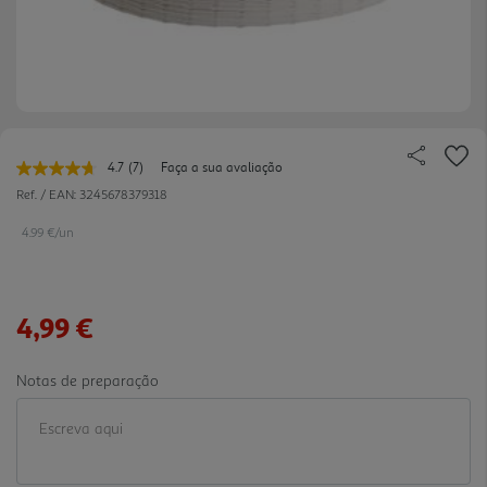
4.7
(7)
Faça a sua avaliação
Leu
7
Ref. / EAN:
3245678379318
avaliações.
Link
4.99 €/un
para
a
mesma
página.
4,99 €
Notas de preparação