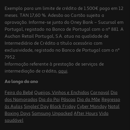
Exemplo para um limite de crédito de 1.500€ pago em 12
meses. TAN 17,60 %. Adesão ao Cartão sujeita a
aprovação. Informe-se junto do Oney Bank – Sucursal em
Portugal, registado no Banco de Portugal com o nº 881. A
Auchan Retail Portugal, S.A. atua na qualidade de
Intermediário de Crédito a título acessório com
exclusividade, registado no Banco de Portugal com o nº
7952.
Informação referente à prestação de serviços de
intermediação de crédito,
aqui
.
Prato Cartão Actuel Verde 18cm 10 Unidades
Ao longo do ano
0.25 €/un
Feira do Bebé
Queijos, Vinhos e Enchidos
Carnaval
Dia
2,49 €
dos Namorados
Dia do Pai
Páscoa
Dia da Mãe
Regresso
às Aulas
Singles' Day
Black Friday
Cyber Monday
Natal
Boxing Days
Samsung Unpacked
After Hours
Vida
saudável