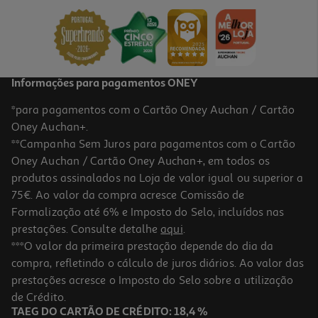
1.99 €/un
1,99 €
Informações para pagamentos ONEY
*para pagamentos com o Cartão Oney Auchan / Cartão
Oney Auchan+.
**Campanha Sem Juros para pagamentos com o Cartão
Oney Auchan / Cartão Oney Auchan+, em todos os
produtos assinalados na Loja de valor igual ou superior a
75€. Ao valor da compra acresce Comissão de
Formalização até 6% e Imposto do Selo, incluídos nas
prestações. Consulte detalhe
aqui
.
Prato Cartão Actuel Amarelo 23cm Pack 10 Unidades
***O valor da primeira prestação depende do dia da
compra, refletindo o cálculo de juros diários. Ao valor das
0.3 €/un
prestações acresce o Imposto do Selo sobre a utilização
2,99 €
de Crédito.
TAEG DO CARTÃO DE CRÉDITO: 18,4 %