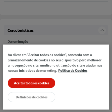
Características
Denominação
PRATO CARTÃO BIODEGRAD. ACTUEL50UN D. 23CM 191984
Ao clicar em "Aceitar todos os cookies", concorda com o
armazenamento de cookies no seu dispositivo para melhorar
Nome e Morada
a navegação no site, analisar a utilização do site e ajudar nas
AUCHAN SAS OIA, 200 rue de la Recherche, Le Colibri BP 169, 59650
nossas iniciativas de marketing.
Política de Cookies
Villeneuve d'Ascq, France
Aceitar todos os cookies
Precauções Utilização
N/A
Definições de cookies
Descrição