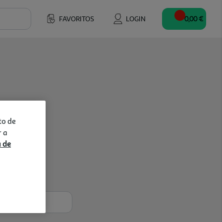
FAVORITOS
LOGIN
0,00 €
to de
r a
a de