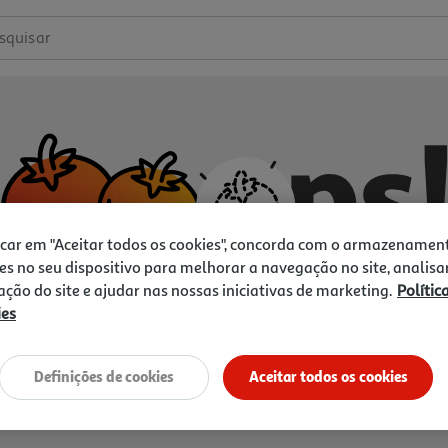
squisar
icar em "Aceitar todos os cookies", concorda com o armazenamen
es no seu dispositivo para melhorar a navegação no site, analisa
zação do site e ajudar nas nossas iniciativas de marketing.
Polític
ies
Não temos o que procura.
Vamos tentar de novo?
Definições de cookies
Aceitar todos os cookies