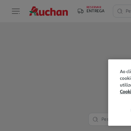
RESERVAR
ENTREGA
Pe
Ao cl
cooki
utili
Cook