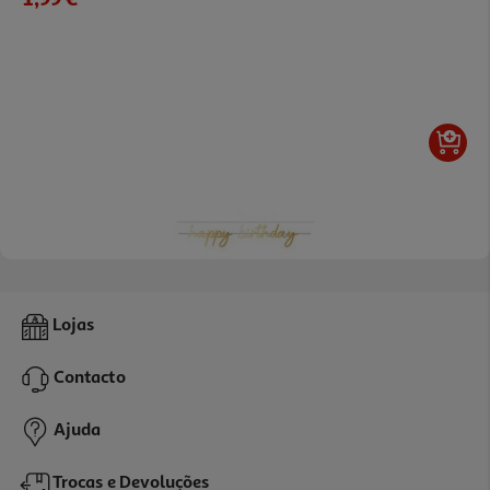
4.0
(2)
Grinalda Actuel "happy Birthday" Dourado
Lojas
1.49 €/un
Contacto
1,49 €
Ajuda
Trocas e Devoluções