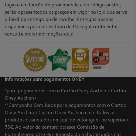
login e em função da proximidade e do código postal,
serão apresentados os preços em vigor na loja que serve
o local de entrega ou de recolha. Entregas apenas
disponíveis para o território de Portugal continental,
consulte mais informações
aqui
.
Chapéu Cartão Actuel Golden Party 6un
1.99 €/un
1,99 €
Informações para pagamentos ONEY
*para pagamentos com o Cartão Oney Auchan / Cartão
Oney Auchan+.
**Campanha Sem Juros para pagamentos com o Cartão
Oney Auchan / Cartão Oney Auchan+, em todos os
produtos assinalados na Loja de valor igual ou superior a
75€. Ao valor da compra acresce Comissão de
Formalização até 6% e Imposto do Selo, incluídos nas