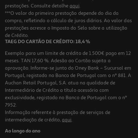
prestações. Consulte detalhe
aqui
.
Bola Papel Actuel 20cm X2
***O valor da primeira prestação depende do dia da
compra, refletindo o cálculo de juros diários. Ao valor das
2.49 €/un
prestações acresce o Imposto do Selo sobre a utilização
2,49 €
de Crédito.
TAEG DO CARTÃO DE CRÉDITO: 18,4 %
Exemplo para um limite de crédito de 1.500€ pago em 12
meses. TAN 17,60 %. Adesão ao Cartão sujeita a
aprovação. Informe-se junto do Oney Bank – Sucursal em
Portugal, registado no Banco de Portugal com o nº 881. A
Auchan Retail Portugal, S.A. atua na qualidade de
Intermediário de Crédito a título acessório com
exclusividade, registado no Banco de Portugal com o nº
7952.
Informação referente à prestação de serviços de
intermediação de crédito,
aqui
.
Palhinhas Cartão Actuel Golden Party 20un
Ao longo do ano
2.99 €/un