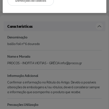
Definições de cookies
Características
Denominação
balão foil nº 6 dourado
Nome e Morada
PROCOS - INOFITA VIOTIAS - GRÉCIA info@procos.gr
Informação Adicional
Confirmar a informação no Rótulo do Artigo. Devido a possíveis
alterações de embalagens e/ou rótulos, deverá considerar sempre
a informação que acompanha o produto que recebe.
Precauções Utilização