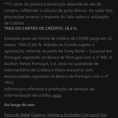
Palhinhas Cartão Actuel Golden Party 20un
***O valor da primeira prestação depende do dia da
compra, refletindo o cálculo de juros diários. Ao valor das
2.99 €/un
prestações acresce o Imposto do Selo sobre a utilização
2,99 €
de Crédito.
TAEG DO CARTÃO DE CRÉDITO: 18,4 %
Exemplo para um limite de crédito de 1.500€ pago em 12
meses. TAN 17,60 %. Adesão ao Cartão sujeita a
aprovação. Informe-se junto do Oney Bank – Sucursal em
Portugal, registado no Banco de Portugal com o nº 881. A
Auchan Retail Portugal, S.A. atua na qualidade de
Intermediário de Crédito a título acessório com
exclusividade, registado no Banco de Portugal com o nº
7952.
Informação referente à prestação de serviços de
intermediação de crédito,
aqui
.
Balão Foil Nº6 Prateado 32cm
Ao longo do ano
1 €/un
Feira do Bebé
Queijos, Vinhos e Enchidos
Carnaval
Dia
1,00 €