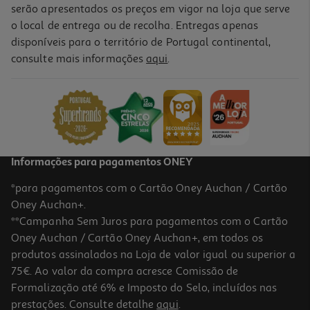
serão apresentados os preços em vigor na loja que serve
o local de entrega ou de recolha. Entregas apenas
disponíveis para o território de Portugal continental,
consulte mais informações
aqui
.
Grinalda Multicor Actuel "happy Birthday"
1.99 €/un
1,99 €
Informações para pagamentos ONEY
*para pagamentos com o Cartão Oney Auchan / Cartão
Oney Auchan+.
**Campanha Sem Juros para pagamentos com o Cartão
Oney Auchan / Cartão Oney Auchan+, em todos os
produtos assinalados na Loja de valor igual ou superior a
75€. Ao valor da compra acresce Comissão de
Formalização até 6% e Imposto do Selo, incluídos nas
prestações. Consulte detalhe
aqui
.