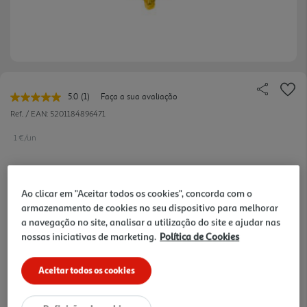
5.0
(1)
Faça a sua avaliação
Leu
uma
Ref. / EAN:
5201184896471
avaliação.
Link
1 €/un
para
a
mesma
página.
1,00 €
Ao clicar em "Aceitar todos os cookies", concorda com o
armazenamento de cookies no seu dispositivo para melhorar
a navegação no site, analisar a utilização do site e ajudar nas
Notas de preparação
nossas iniciativas de marketing.
Política de Cookies
Aceitar todos os cookies