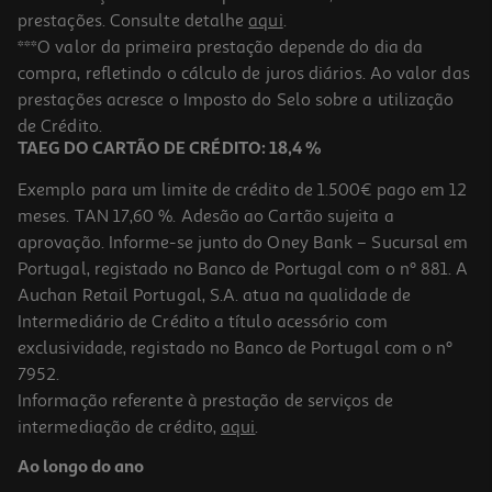
prestações. Consulte detalhe
aqui
.
Balão Foil Dourado Nº1 32cm
***O valor da primeira prestação depende do dia da
compra, refletindo o cálculo de juros diários. Ao valor das
1 €/un
prestações acresce o Imposto do Selo sobre a utilização
1,00 €
de Crédito.
TAEG DO CARTÃO DE CRÉDITO: 18,4 %
Exemplo para um limite de crédito de 1.500€ pago em 12
meses. TAN 17,60 %. Adesão ao Cartão sujeita a
aprovação. Informe-se junto do Oney Bank – Sucursal em
Portugal, registado no Banco de Portugal com o nº 881. A
Auchan Retail Portugal, S.A. atua na qualidade de
Intermediário de Crédito a título acessório com
exclusividade, registado no Banco de Portugal com o nº
7952.
Informação referente à prestação de serviços de
intermediação de crédito,
aqui
.
Balão Foil Nº3 Dourado 32cm
Ao longo do ano
1 €/un