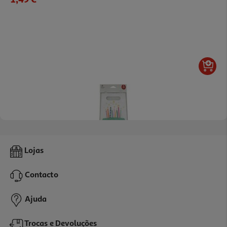
Saco Para Guloseimas Actuel Papel H. Birthday X6
Lojas
1.99 €/un
Contacto
1,99 €
Ajuda
Trocas e Devoluções