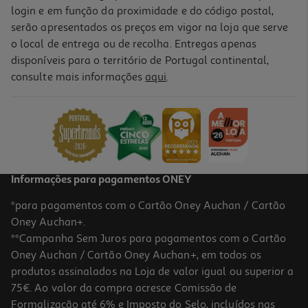
login e em função da proximidade e do código postal,
serão apresentados os preços em vigor na loja que serve
o local de entrega ou de recolha. Entregas apenas
disponíveis para o território de Portugal continental,
consulte mais informações
aqui
.
Grinalda Stitch Papel Happy Birthday
4.99 €/un
4,99 €
Informações para pagamentos ONEY
*para pagamentos com o Cartão Oney Auchan / Cartão
Oney Auchan+.
**Campanha Sem Juros para pagamentos com o Cartão
Oney Auchan / Cartão Oney Auchan+, em todos os
produtos assinalados na Loja de valor igual ou superior a
75€. Ao valor da compra acresce Comissão de
Formalização até 6% e Imposto do Selo, incluídos nas