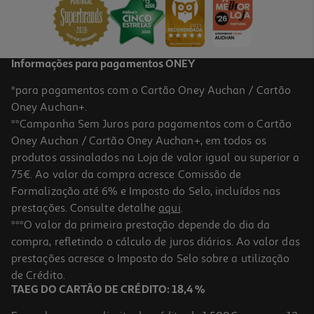
1,99 €
Informações para pagamentos ONEY
*para pagamentos com o Cartão Oney Auchan / Cartão
Oney Auchan+.
**Campanha Sem Juros para pagamentos com o Cartão
Oney Auchan / Cartão Oney Auchan+, em todos os
produtos assinalados na Loja de valor igual ou superior a
75€. Ao valor da compra acresce Comissão de
Formalização até 6% e Imposto do Selo, incluídos nas
prestações. Consulte detalhe
aqui
.
Copos Descartáveis Cartão K-Pop Demon Hunters 20cl 8 Unidades
***O valor da primeira prestação depende do dia da
compra, refletindo o cálculo de juros diários. Ao valor das
0.37 €/un
prestações acresce o Imposto do Selo sobre a utilização
2,99 €
de Crédito.
TAEG DO CARTÃO DE CRÉDITO: 18,4 %