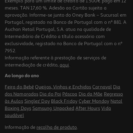
Exemplo para um limite de crédito de 1.500€ pago em 12
meses. TAN 17,60 %. Adesão ao Cartão sujeita a
aprovação. Informe-se junto do Oney Bank – Sucursal em
Portugal, registado no Banco de Portugal com o nº 881. A
Auchan Retail Portugal, S.A. atua na qualidade de
Intermediário de Crédito a título acessório com
exclusividade, registado no Banco de Portugal com o nº
7952.
Informação referente à prestação de serviços de
intermediação de crédito,
aqui
.
Pratos Descartáveis Cartão K-Pop Demon Hunters 20cm 8
Unidades
Ao longo do ano
0.44 €/un
Feira do Bebé
Queijos, Vinhos e Enchidos
Carnaval
Dia
3,49 €
dos Namorados
Dia do Pai
Páscoa
Dia da Mãe
Regresso
às Aulas
Singles' Day
Black Friday
Cyber Monday
Natal
Boxing Days
Samsung Unpacked
After Hours
Vida
saudável
Informação de
recolha de produto
.