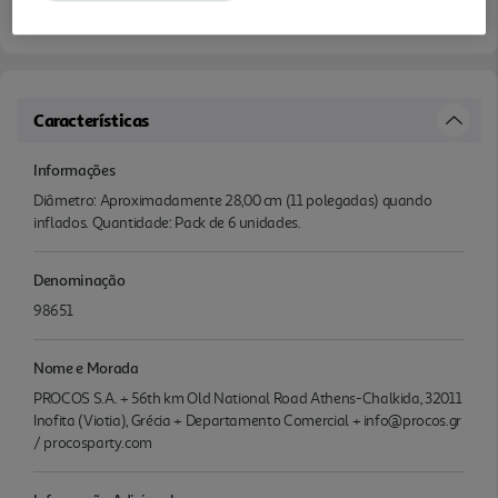
Características
Informações
Diâmetro: Aproximadamente 28,00 cm (11 polegadas) quando
inflados. Quantidade: Pack de 6 unidades.
Denominação
98651
Nome e Morada
PROCOS S.A. + 56th km Old National Road Athens-Chalkida, 32011
Inofita (Viotia), Grécia + Departamento Comercial + info@procos.gr
/ procosparty.com