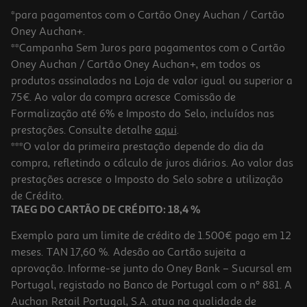
*para pagamentos com o Cartão Oney Auchan / Cartão
Oney Auchan+.
**Campanha Sem Juros para pagamentos com o Cartão
Oney Auchan / Cartão Oney Auchan+, em todos os
produtos assinalados na Loja de valor igual ou superior a
75€. Ao valor da compra acresce Comissão de
Formalização até 6% e Imposto do Selo, incluídos nas
prestações. Consulte detalhe
aqui
.
4.0
(3)
Toalha Rolo Auchan Essencial Papel Branco 20x1.18m
***O valor da primeira prestação depende do dia da
compra, refletindo o cálculo de juros diários. Ao valor das
3.99 €/un
prestações acresce o Imposto do Selo sobre a utilização
3,99 €
de Crédito.
TAEG DO CARTÃO DE CRÉDITO: 18,4 %
Exemplo para um limite de crédito de 1.500€ pago em 12
meses. TAN 17,60 %. Adesão ao Cartão sujeita a
aprovação. Informe-se junto do Oney Bank – Sucursal em
Portugal, registado no Banco de Portugal com o nº 881. A
Auchan Retail Portugal, S.A. atua na qualidade de