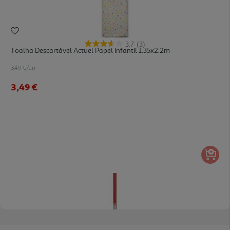
3.7
(3)
Toalha Descartável Actuel Papel Infantil 1.35x2.2m
3.49 €/un
3,49 €