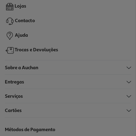
4.0
(1)
Toalha Em Rolo Papel Actuel Vermelho 5x1.35m
Lojas
3.49 €/un
Contacto
3,49 €
Ajuda
Trocas e Devoluções
Sobre a Auchan
Entregas
Serviços
Cartões
Toalha Papel Actuel Azul 1.35x5m
3.49 €/un
Métodos de Pagamento
3,49 €