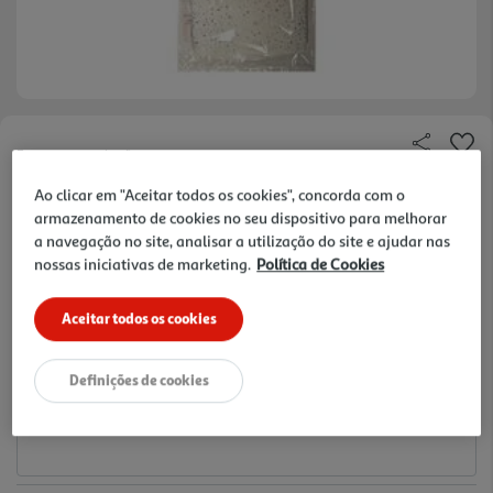
Faça a sua avaliação
Ref. / EAN:
3665257340506
Ao clicar em "Aceitar todos os cookies", concorda com o
armazenamento de cookies no seu dispositivo para melhorar
3.49 €/un
a navegação no site, analisar a utilização do site e ajudar nas
nossas iniciativas de marketing.
Política de Cookies
3,49 €
Aceitar todos os cookies
Notas de preparação
Definições de cookies