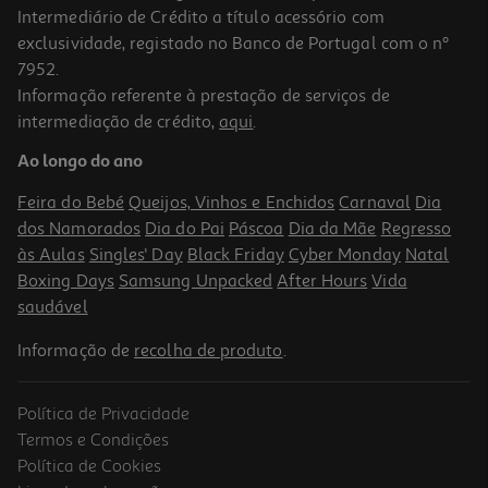
Intermediário de Crédito a título acessório com
exclusividade, registado no Banco de Portugal com o nº
7952.
Informação referente à prestação de serviços de
4.0
(1)
intermediação de crédito,
aqui
.
Toalha Em Rolo Papel Actuel Rosa 5x1.35m
Ao longo do ano
3.99 €/un
Feira do Bebé
Queijos, Vinhos e Enchidos
Carnaval
Dia
3,99 €
dos Namorados
Dia do Pai
Páscoa
Dia da Mãe
Regresso
às Aulas
Singles' Day
Black Friday
Cyber Monday
Natal
Boxing Days
Samsung Unpacked
After Hours
Vida
saudável
Informação de
recolha de produto
.
Política de Privacidade
Termos e Condições
Política de Cookies