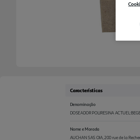
Cook
Características
Denominação
DOSEADOR POLIRESINA ACTUEL:BEGE
Nome e Morada
AUCHAN SAS OIA, 200 rue de la Recherch