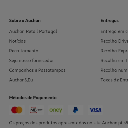
Sobre a Auchan
Entregas
Auchan Retail Portugal
Entrega em c
Toalhete Actuel Algodão 650g Verde 30x50cm
Notícias
Recolha Driv
2.19 €/un
Recrutamento
Recolha Expr
2,19 €
Seja nosso fornecedor
Recolha em L
Campanhas e Passatempos
Recolha num 
Auchan&Eu
Taxas de Ent
Métodos de Pagamento
Os preços dos produtos apresentados no site Auchan.pt sã