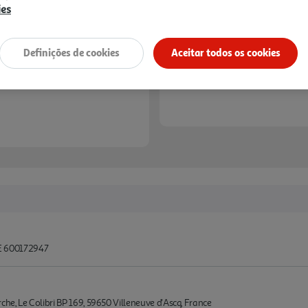
ies
Definições de cookies
Aceitar todos os cookies
 600172947
e, Le Colibri BP 169, 59650 Villeneuve d'Ascq, France