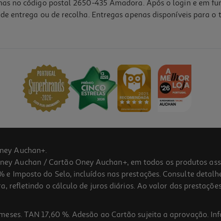
lhas no código postal 2650-435 Amadora. Após o login e em fu
de entrega ou de recolha. Entregas apenas disponíveis para o t
ney Auchan+.
 Auchan / Cartão Oney Auchan+, em todos os produtos assina
 e Imposto do Selo, incluídos nas prestações. Consulte detal
 refletindo o cálculo de juros diários. Ao valor das prestações
meses. TAN 17,60 %. Adesão ao Cartão sujeita a aprovação. In