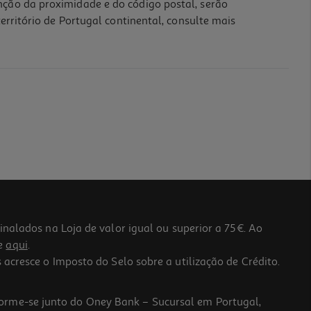
nção da proximidade e do código postal, serão
erritório de Portugal continental, consulte mais
lados na Loja de valor igual ou superior a 75€. Ao
he
aqui
.
 acresce o Imposto do Selo sobre a utilização de Crédito.
forme-se junto do Oney Bank – Sucursal em Portugal,