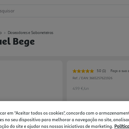
squisar
o
Doseadores e Saboneteiras
uel Bege
5.0
(1)
Faça a sua 
Leu
uma
Ref. / EAN:
3665257621926
avaliação.
Link
4.99 €/un
para
a
mesma
página.
4,99 €
icar em "Aceitar todos os cookies", concorda com o armazenamen
es no seu dispositivo para melhorar a navegação no site, analisa
zação do site e ajudar nas nossas iniciativas de marketing.
Polític
Notas de preparação