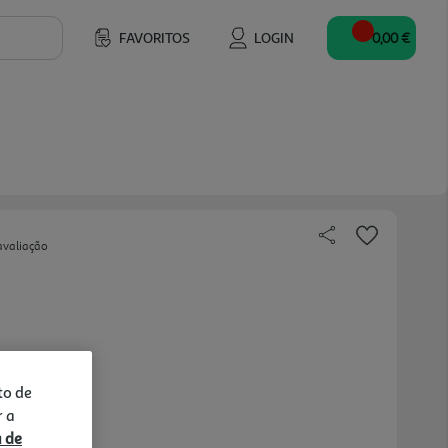
FAVORITOS
LOGIN
0,00 €
avaliação
to de
r a
a de