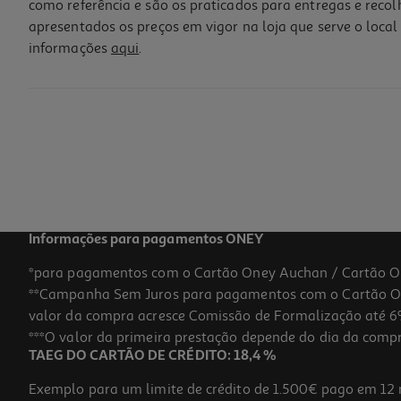
como referência e são os praticados para entregas e reco
apresentados os preços em vigor na loja que serve o local 
informações
aqui
.
Copo Poliresina Actuel Bege
3.99 €/un
3,99 €
Informações para pagamentos ONEY
*para pagamentos com o Cartão Oney Auchan / Cartão O
**Campanha Sem Juros para pagamentos com o Cartão Oney
valor da compra acresce Comissão de Formalização até 6%
***O valor da primeira prestação depende do dia da compra,
TAEG DO CARTÃO DE CRÉDITO: 18,4 %
Exemplo para um limite de crédito de 1.500€ pago em 12 