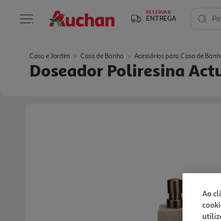
RESERVAR
ENTREGA
Pe
Casa e Jardim
Casa de Banho
Acessórios para Casa de Banh
Doseador Poliresina Act
Ao cl
cooki
utili