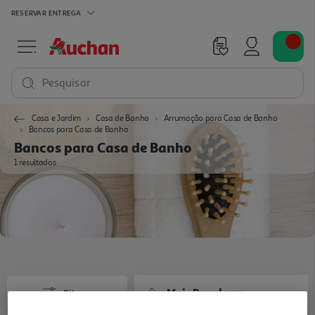
RESERVAR
ENTREGA
Pesquisar
Casa e Jardim
Casa de Banho
Arrumação para Casa de Banho
Bancos para Casa de Banho
Bancos para Casa de Banho
1 resultados
Mais Populares
Filtros