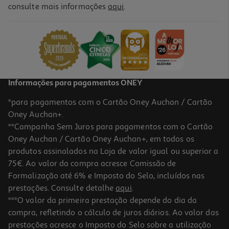
consulte mais informações
aqui
.
Suporte Rolo Papel Actuel Metal Ø15x65cm
14.99 €/un
14,99 €
Informações para pagamentos ONEY
*para pagamentos com o Cartão Oney Auchan / Cartão
Oney Auchan+.
**Campanha Sem Juros para pagamentos com o Cartão
Oney Auchan / Cartão Oney Auchan+, em todos os
produtos assinalados na Loja de valor igual ou superior a
75€. Ao valor da compra acresce Comissão de
Formalização até 6% e Imposto do Selo, incluídos nas
prestações. Consulte detalhe
aqui
.
5.0
(1)
Porta Rolos Actuel Inox Ø15x41cm
***O valor da primeira prestação depende do dia da
compra, refletindo o cálculo de juros diários. Ao valor das
7.99 €/un
prestações acresce o Imposto do Selo sobre a utilização