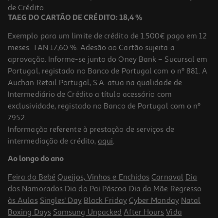
7,99 €
de Crédito.
TAEG DO CARTÃO DE CRÉDITO: 18,4 %
Exemplo para um limite de crédito de 1.500€ pago em 12
meses. TAN 17,60 %. Adesão ao Cartão sujeita a
aprovação. Informe-se junto do Oney Bank – Sucursal em
Portugal, registado no Banco de Portugal com o nº 881. A
Auchan Retail Portugal, S.A. atua na qualidade de
Intermediário de Crédito a título acessório com
exclusividade, registado no Banco de Portugal com o nº
7952.
Informação referente à prestação de serviços de
intermediação de crédito,
aqui
.
Porta Rolos Branco 18x11.5x17.6cm
Ao longo do ano
3.99 €/un
Feira do Bebé
Queijos, Vinhos e Enchidos
Carnaval
Dia
3,99 €
dos Namorados
Dia do Pai
Páscoa
Dia da Mãe
Regresso
às Aulas
Singles' Day
Black Friday
Cyber Monday
Natal
Boxing Days
Samsung Unpacked
After Hours
Vida