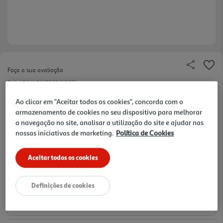
Faça a sua avaliação
Ref. / EAN:
3665257622374
2.99 €/un
Ao clicar em "Aceitar todos os cookies", concorda com o
armazenamento de cookies no seu dispositivo para melhorar
a navegação no site, analisar a utilização do site e ajudar nas
nossas iniciativas de marketing.
Política de Cookies
2,99 €
Aceitar todos os cookies
Notas de preparação
Definições de cookies