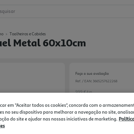
squisar
ho
Toalheiros e Cabides
tuel Metal 60x10cm
Faça a sua avaliação
Ref. / EAN:
3665257622268
9.99 €/un
icar em "Aceitar todos os cookies", concorda com o armazenamen
es no seu dispositivo para melhorar a navegação no site, analisa
9,99 €
zação do site e ajudar nas nossas iniciativas de marketing.
Polític
ies
Notas de preparação