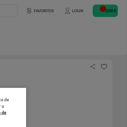
FAVORITOS
LOGIN
0,00 €
to de
r a
a de