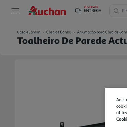
RESERVAR
ENTREGA
Pe
Casa e Jardim
Casa de Banho
Arrumação para Casa de Ban
Toalheiro De Parede Ac
Ao cl
cooki
utili
Cook