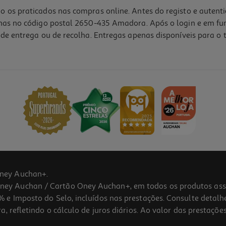
o os praticados nas compras online. Antes do registo e autent
lhas no código postal 2650-435 Amadora. Após o login e em fu
de entrega ou de recolha. Entregas apenas disponíveis para o t
m
ney Auchan+.
 Auchan / Cartão Oney Auchan+, em todos os produtos assina
 e Imposto do Selo, incluídos nas prestações. Consulte detal
 refletindo o cálculo de juros diários. Ao valor das prestações