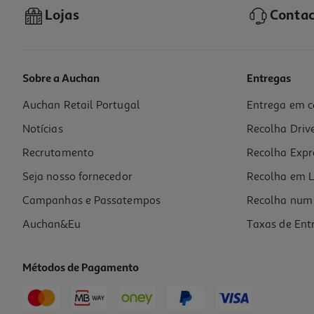
Lojas
Contac
Sobre a Auchan
Entregas
Auchan Retail Portugal
Entrega em c
Tapete Casa Banho Actuel Microfibra Reciclado Verde 50x80cm
Notícias
Recolha Driv
9.99 €/un
Recrutamento
Recolha Expr
9,99 €
Seja nosso fornecedor
Recolha em L
Campanhas e Passatempos
Recolha num 
Auchan&Eu
Taxas de Ent
Métodos de Pagamento