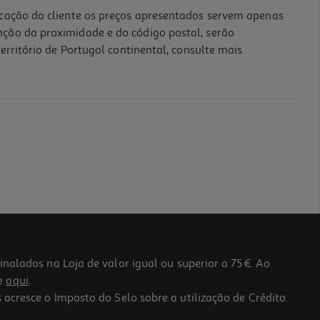
icação do cliente os preços apresentados servem apenas
nção da proximidade e do código postal, serão
erritório de Portugal continental, consulte mais
lados na Loja de valor igual ou superior a 75€. Ao
he
aqui
.
 acresce o Imposto do Selo sobre a utilização de Crédito.