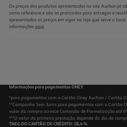
Os preços dos produtos apresentados no site Auchan.pt sã
como referência e são os praticados para entregas e reco
apresentados os preços em vigor na loja que serve o local 
informações
aqui
.
Tapete Casa Banho Actuel Microfibra Reciclado Bege/branco 50x80c
9.99 €/un
9,99 €
Informações para pagamentos ONEY
*para pagamentos com o Cartão Oney Auchan / Cartão O
**Campanha Sem Juros para pagamentos com o Cartão Oney
valor da compra acresce Comissão de Formalização até 6%
***O valor da primeira prestação depende do dia da compra,
TAEG DO CARTÃO DE CRÉDITO: 18,4 %