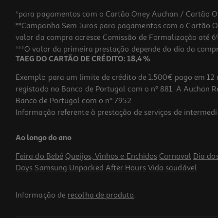
*para pagamentos com o Cartão Oney Auchan / Cartão O
**Campanha Sem Juros para pagamentos com o Cartão Oney
valor da compra acresce Comissão de Formalização até 6%
***O valor da primeira prestação depende do dia da compra,
TAEG DO CARTÃO DE CRÉDITO: 18,4 %
Exemplo para um limite de crédito de 1.500€ pago em 12 
registado no Banco de Portugal com o nº 881. A Auchan Ret
Banco de Portugal com o nº 7952.
Informação referente à prestação de serviços de intermedi
Saída De Banho Actuel 100% Algodão 700g Verde 50x70cm
Ao longo do ano
4.99 €/un
Feira do Bebé
Queijos, Vinhos e Enchidos
Carnaval
Dia do
4,99 €
Days
Samsung Unpacked
After Hours
Vida saudável
Informação de
recolha de produto
.