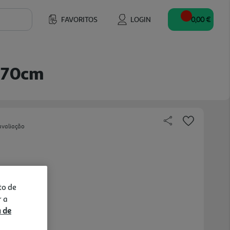
FAVORITOS
LOGIN
0,00 €
x70cm
avaliação
to de
r a
a de