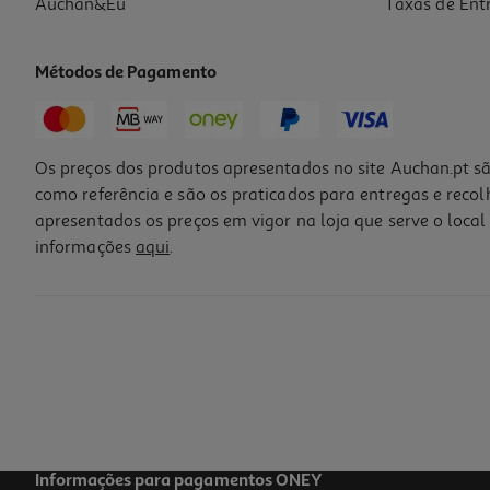
Auchan&Eu
Taxas de Ent
Métodos de Pagamento
Os preços dos produtos apresentados no site Auchan.pt sã
como referência e são os praticados para entregas e reco
apresentados os preços em vigor na loja que serve o local 
informações
aqui
.
Saída De Banho Actuel Branco 700g 50x70cm
4.49 €/un
4,49 €
Informações para pagamentos ONEY