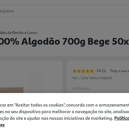
squisar
ídas de Banho e Luvas
 100% Algodão 700g Bege 50
5.0
(1)
Faça a sua 
Leu
uma
Ref. / EAN:
3665257668891
avaliação.
Link
4.99 €/un
para
a
mesma
icar em "Aceitar todos os cookies", concorda com o armazenamen
página.
es no seu dispositivo para melhorar a navegação no site, analisa
4,99 €
zação do site e ajudar nas nossas iniciativas de marketing.
Polític
ies
Notas de preparação