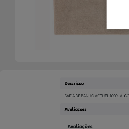
Descrição
SAÍDA DE BANHO ACTUEL 100% ALG
Avaliações