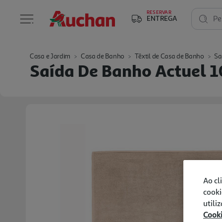
RESERVAR
ENTREGA
Pe
Casa e Jardim
Casa de Banho
Têxtil de Casa de Banho
Sa
Saída De Banho Actuel
Ao cl
cooki
utili
Cook