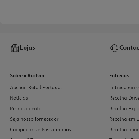
Lojas
Contac
Sobre a Auchan
Entregas
Auchan Retail Portugal
Entrega em c
Saída De Banho Actuel 100% Algodão 700g Azul 50x70cm
Notícias
Recolha Driv
4.99 €/un
Recrutamento
Recolha Expr
4,99 €
Seja nosso fornecedor
Recolha em L
Campanhas e Passatempos
Recolha num 