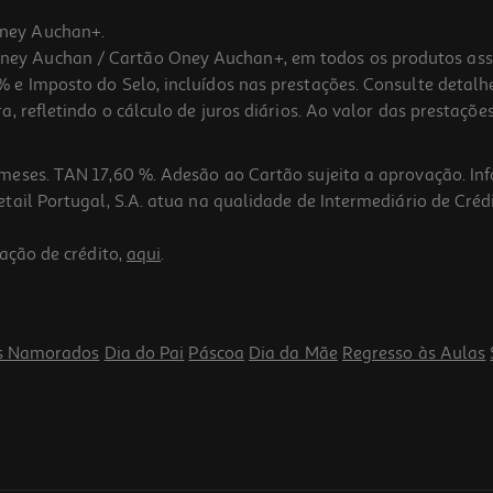
ney Auchan+.
 Auchan / Cartão Oney Auchan+, em todos os produtos assina
 e Imposto do Selo, incluídos nas prestações. Consulte detal
 refletindo o cálculo de juros diários. Ao valor das prestações
meses. TAN 17,60 %. Adesão ao Cartão sujeita a aprovação. In
ail Portugal, S.A. atua na qualidade de Intermediário de Crédi
ação de crédito,
aqui
.
s Namorados
Dia do Pai
Páscoa
Dia da Mãe
Regresso às Aulas