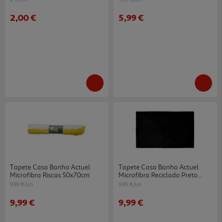
2,00 €
5,99 €
Tapete Casa Banho Actuel
Tapete Casa Banho Actuel
Microfibra Riscas 50x70cm
Microfibra Reciclado Preto
50x80cm
9.99 €/un
9.99 €/un
9,99 €
9,99 €