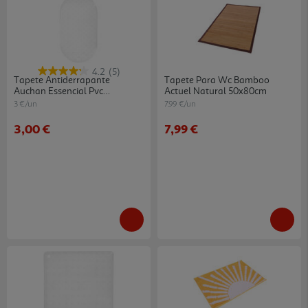
4.2
(5)
Tapete Antiderrapante
Tapete Para Wc Bamboo
Auchan Essencial Pvc
Actuel Natural 50x80cm
Transparente 69x39cm
3 €/un
7.99 €/un
3,00 €
7,99 €