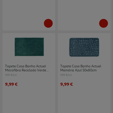
Tapete Casa Banho Actuel
Tapete Casa Banho Actuel
Microfibra Reciclado Verde
Memória Azul 50x80cm
50x80cm
9.99 €/un
9.99 €/un
9,99 €
9,99 €