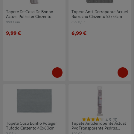
Tapete De Casa De Banho
Tapete Anti-Derrapante Actuel
Actuel Poliester Cinzento
Borracha Cinzento 53x53cm
50x80cm
9.99 €/un
6.99 €/un
9,99 €
6,99 €
4.3
(3)
Tapete Casa Banho Polegar
Tapete Antiderrapante Actuel
Tufado Cinzento 40x60cm
Pvc Transparente Pedras
70x35cm
2 €/un
5.99 €/un