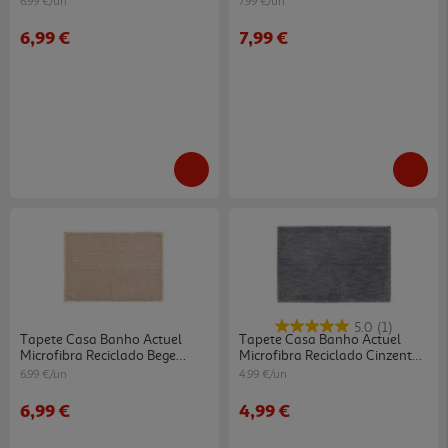
6.99 €/un
7.99 €/un
6,99 €
7,99 €
5.0
(1)
Tapete Casa Banho Actuel
Tapete Casa Banho Actuel
Microfibra Reciclado Bege
Microfibra Reciclado Cinzento
50x70cm
40x60cm
6.99 €/un
4.99 €/un
6,99 €
4,99 €