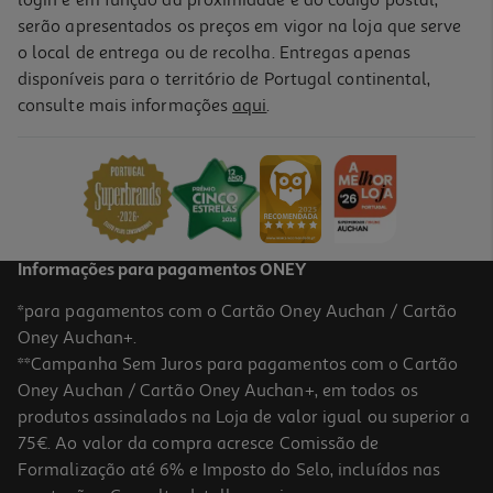
login e em função da proximidade e do código postal,
serão apresentados os preços em vigor na loja que serve
o local de entrega ou de recolha. Entregas apenas
disponíveis para o território de Portugal continental,
consulte mais informações
aqui
.
Informações para pagamentos ONEY
*para pagamentos com o Cartão Oney Auchan / Cartão
Oney Auchan+.
**Campanha Sem Juros para pagamentos com o Cartão
Oney Auchan / Cartão Oney Auchan+, em todos os
produtos assinalados na Loja de valor igual ou superior a
75€. Ao valor da compra acresce Comissão de
Formalização até 6% e Imposto do Selo, incluídos nas