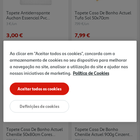
Tapete Antiderrapante
Tapete Casa De Banho Actuel
Auchan Essencial Pvc
Tufa Sol 50x70cm
Transparente 53x53cm
3 €/un
7.99 €/un
3,00 €
7,99 €
Ao clicar em "Aceitar todos os cookies", concorda com o
armazenamento de cookies no seu dispositivo para melhorar
a navegação no site, analisar a utilização do site e ajudar nas
nossas iniciativas de marketing.
Política de Cookies
Aceitar todos os cookies
Definições de cookies
Tapete Casa De Banho Actuel
Tapete Casa De Banho
Chenille 50x80cm Cores
Chenille Actuel 900g Cinzento
Sortidas
50x70cm