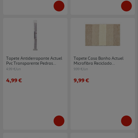
Tapete Antiderrapante Actuel
Tapete Casa Banho Actuel
Pvc Transparente Pedras
Microfibra Reciclado
52x54cm
Bege/branco 50x80cm
4.99 €/un
9.99 €/un
4,99 €
9,99 €