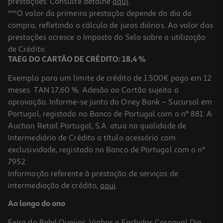
prestações. Consulte detalhe
aqui
.
***O valor da primeira prestação depende do dia da
compra, refletindo o cálculo de juros diários. Ao valor das
prestações acresce o Imposto do Selo sobre a utilização
de Crédito.
TAEG DO CARTÃO DE CRÉDITO: 18,4 %
Exemplo para um limite de crédito de 1.500€ pago em 12
meses. TAN 17,60 %. Adesão ao Cartão sujeita a
aprovação. Informe-se junto do Oney Bank – Sucursal em
Portugal, registado no Banco de Portugal com o nº 881. A
Auchan Retail Portugal, S.A. atua na qualidade de
Intermediário de Crédito a título acessório com
exclusividade, registado no Banco de Portugal com o nº
7952.
Informação referente à prestação de serviços de
intermediação de crédito,
aqui
.
Ao longo do ano
Feira do Bebé
Queijos, Vinhos e Enchidos
Carnaval
Dia