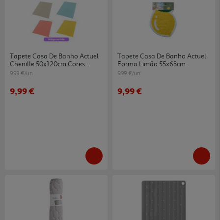
Tapete Casa De Banho Actuel
Tapete Casa De Banho Actuel
Chenille 50x120cm Cores
Forma Limão 55x63cm
Sortidas
9.99 €/un
9.99 €/un
9,99 €
9,99 €