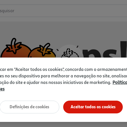
squisar
icar em "Aceitar todos os cookies", concorda com o armazenamen
es no seu dispositivo para melhorar a navegação no site, analisa
zação do site e ajudar nas nossas iniciativas de marketing.
Polític
ies
Não temos o que procura.
Vamos tentar de novo?
Definições de cookies
Aceitar todos os cookies