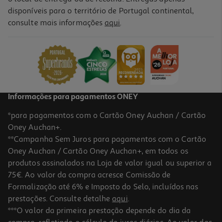
disponíveis para o território de Portugal continental,
consulte mais informações
aqui
.
Toalhão Banho Actuel Preto 480gr 70x140
9.99 €/un
9,99 €
Informações para pagamentos ONEY
*para pagamentos com o Cartão Oney Auchan / Cartão
Oney Auchan+.
**Campanha Sem Juros para pagamentos com o Cartão
Oney Auchan / Cartão Oney Auchan+, em todos os
produtos assinalados na Loja de valor igual ou superior a
75€. Ao valor da compra acresce Comissão de
Formalização até 6% e Imposto do Selo, incluídos nas
prestações. Consulte detalhe
aqui
.
Toalhão Banho Alg Organ Actuel Cinza 500gr 70x140
***O valor da primeira prestação depende do dia da