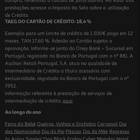
compra, refletindo o cálculo de juros diários. Ao valor das
9.99 €/un
prestações acresce o Imposto do Selo sobre a utilização
9,99 €
de Crédito.
TAEG DO CARTÃO DE CRÉDITO: 18,4 %
Exemplo para um limite de crédito de 1.500€ pago em 12
meses. TAN 17,60 %. Adesão ao Cartão sujeita a
aprovação. Informe-se junto do Oney Bank – Sucursal em
Portugal, registado no Banco de Portugal com o nº 881. A
Auchan Retail Portugal, S.A. atua na qualidade de
Intermediário de Crédito a título acessório com
exclusividade, registado no Banco de Portugal com o nº
7952.
Informação referente à prestação de serviços de
intermediação de crédito,
aqui
.
Toalhão Banho Alg Organ Actuel Verde 500gr 70x140
Ao longo do ano
9.99 €/un
Feira do Bebé
Queijos, Vinhos e Enchidos
Carnaval
Dia
9,99 €
dos Namorados
Dia do Pai
Páscoa
Dia da Mãe
Regresso
às Aulas
Singles' Day
Black Friday
Cyber Monday
Natal