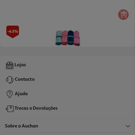
-43%
Toalha Praia Microfibra Actuel 80x130cm Cores Sortidas
Lojas
4 €/un
Price reduced from
to
6,99 €
Contacto
4,00 €
Promoção
Ajuda
Trocas e Devoluções
Sobre a Auchan