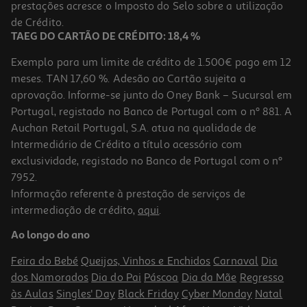
Price reduced from
to
prestações acresce o Imposto do Selo sobre a utilização
8,99 €
7,50 €
de Crédito.
Promoção
TAEG DO CARTÃO DE CRÉDITO: 18,4 %
Exemplo para um limite de crédito de 1.500€ pago em 12
meses. TAN 17,60 %. Adesão ao Cartão sujeita a
aprovação. Informe-se junto do Oney Bank – Sucursal em
Portugal, registado no Banco de Portugal com o nº 881. A
Auchan Retail Portugal, S.A. atua na qualidade de
Intermediário de Crédito a título acessório com
-22%
exclusividade, registado no Banco de Portugal com o nº
7952.
Informação referente à prestação de serviços de
intermediação de crédito,
aqui
.
Toalha Praia Aveludada Actuel Colorama B Rosa 360g 90x160cm
Ao longo do ano
7 €/un
Price reduced from
to
8,99 €
Feira do Bebé
Queijos, Vinhos e Enchidos
Carnaval
Dia
7,00 €
dos Namorados
Dia do Pai
Páscoa
Dia da Mãe
Regresso
Promoção
às Aulas
Singles' Day
Black Friday
Cyber Monday
Natal