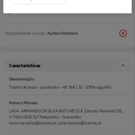
Disponibilidade na loja:
Auchan Amadora
Características
Denominação
Toalha de praia - quadrados - ref. 166 1 32 - 100% algodão
Nome e Morada
LASA- ARMANDO DA SILVA ANTUNES,S.A. Estrada Nacional 105,
nº 3344 4835-517 Nespereira - Guimarães
laura.carvalho@lasanet.pt; carla.teixeira@lasanet.pt