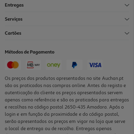
Entregas
-20%
Serviços
Cartões
Toalha Praia Turco Actuel Esteban 1 70x140cm Cores Sortidas
4 €/un
Métodos de Pagamento
Price reduced from
to
4,99 €
4,00 €
Promoção
Os preços dos produtos apresentados no site Auchan.pt
são os praticados nas compras online. Antes do registo e
autenticação do cliente os preços apresentados servem
apenas como referência e são os praticados para entregas
e recolhas no código postal 2650-435 Amadora. Após o
login e em função da proximidade e do código postal,
-23%
serão apresentados os preços em vigor na loja que serve
o local de entrega ou de recolha. Entregas apenas