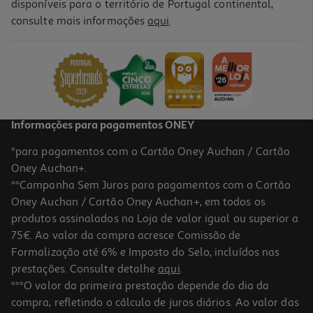
disponíveis para o território de Portugal continental,
consulte mais informações
aqui
.
Toalha Praia Estampada Actuel 350g 90x160cm Modelos Sortidos
10 €/un
Price reduced from
to
12,99 €
10,00 €
Promoção
Informações para pagamentos ONEY
*para pagamentos com o Cartão Oney Auchan / Cartão
Oney Auchan+.
**Campanha Sem Juros para pagamentos com o Cartão
Oney Auchan / Cartão Oney Auchan+, em todos os
-17%
produtos assinalados na Loja de valor igual ou superior a
75€. Ao valor da compra acresce Comissão de
Formalização até 6% e Imposto do Selo, incluídos nas
prestações. Consulte detalhe
aqui
.
Toalha Praia Aveludada Actuel Colorama Verde 360g 90x160cm
***O valor da primeira prestação depende do dia da
compra, refletindo o cálculo de juros diários. Ao valor das
7.5 €/un