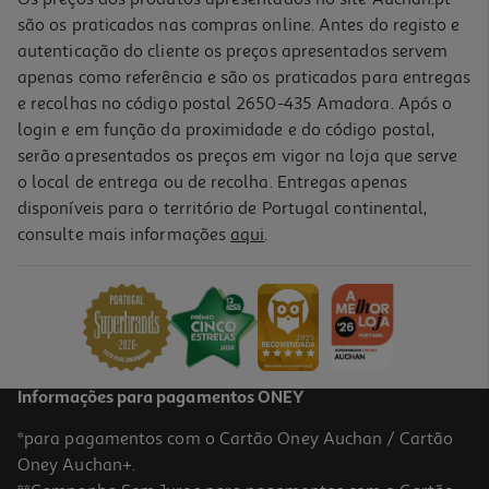
são os praticados nas compras online. Antes do registo e
autenticação do cliente os preços apresentados servem
apenas como referência e são os praticados para entregas
e recolhas no código postal 2650-435 Amadora. Após o
login e em função da proximidade e do código postal,
-23%
serão apresentados os preços em vigor na loja que serve
o local de entrega ou de recolha. Entregas apenas
disponíveis para o território de Portugal continental,
consulte mais informações
aqui
.
Toalha Praia Estampada Actuel 350g 90x160cm Modelos Sortidos
10 €/un
Price reduced from
to
12,99 €
10,00 €
Promoção
Informações para pagamentos ONEY
*para pagamentos com o Cartão Oney Auchan / Cartão
Oney Auchan+.