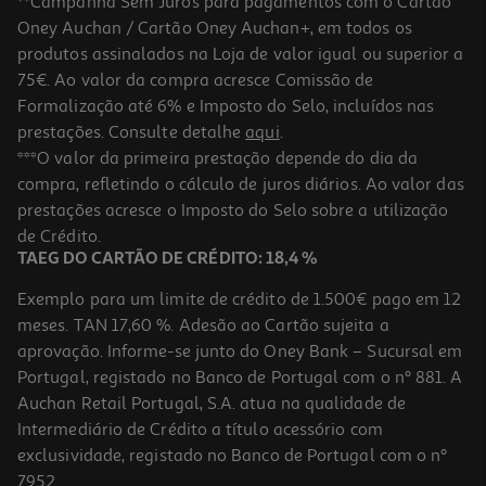
**Campanha Sem Juros para pagamentos com o Cartão
Oney Auchan / Cartão Oney Auchan+, em todos os
-17%
produtos assinalados na Loja de valor igual ou superior a
75€. Ao valor da compra acresce Comissão de
Formalização até 6% e Imposto do Selo, incluídos nas
prestações. Consulte detalhe
aqui
.
Toalha Praia Aveludada Actuel Colorama Verde 360g 90x160cm
***O valor da primeira prestação depende do dia da
compra, refletindo o cálculo de juros diários. Ao valor das
7.5 €/un
Price reduced from
to
prestações acresce o Imposto do Selo sobre a utilização
8,99 €
7,50 €
de Crédito.
Promoção
TAEG DO CARTÃO DE CRÉDITO: 18,4 %
Exemplo para um limite de crédito de 1.500€ pago em 12
meses. TAN 17,60 %. Adesão ao Cartão sujeita a
aprovação. Informe-se junto do Oney Bank – Sucursal em
Portugal, registado no Banco de Portugal com o nº 881. A
Auchan Retail Portugal, S.A. atua na qualidade de
Intermediário de Crédito a título acessório com
-22%
exclusividade, registado no Banco de Portugal com o nº
7952.