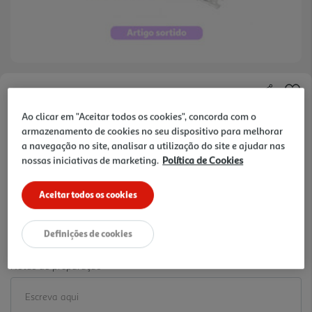
Faça a sua avaliação
Ref. / EAN:
3665257752729
Ao clicar em "Aceitar todos os cookies", concorda com o
armazenamento de cookies no seu dispositivo para melhorar
5 €/un
a navegação no site, analisar a utilização do site e ajudar nas
nossas iniciativas de marketing.
Política de Cookies
-17%
Aceitar todos os cookies
Price reduced from
to
5,99 €
5,00 €
Definições de cookies
Promoção:
de 5/8/2026 a 15/9/2026
Notas de preparação