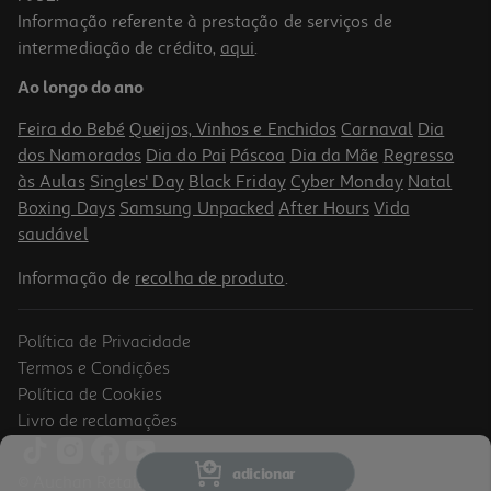
Informação referente à prestação de serviços de
intermediação de crédito,
aqui
.
Toalha Praia Aveludada Actuel Colorama B Rosa 360g 90x160cm
Ao longo do ano
7 €/un
Price reduced from
to
8,99 €
Feira do Bebé
Queijos, Vinhos e Enchidos
Carnaval
Dia
7,00 €
dos Namorados
Dia do Pai
Páscoa
Dia da Mãe
Regresso
Promoção
às Aulas
Singles' Day
Black Friday
Cyber Monday
Natal
Boxing Days
Samsung Unpacked
After Hours
Vida
saudável
Informação de
recolha de produto
.
Política de Privacidade
Termos e Condições
Política de Cookies
Livro de reclamações
adicionar
© Auchan Retail Portugal