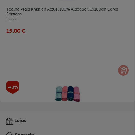
Toalha Praia Khenian Actuel 100% Algodão 90x180cm Cores
Sortidas
15 €/un
15,00 €
-43%
Toalha Praia Microfibra Actuel 80x130cm Cores Sortidas
Lojas
4 €/un
Price reduced from
to
6,99 €