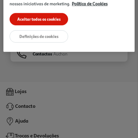
nossas iniciativas de marketing.
Política de Cookies
Ir para
Homepage
Aceitar todos os cookies
Veja os nossos
Folhetos
Definições de cookies
Contactos
Auchan
Lojas
Contacto
Ajuda
Trocas e Devoluções