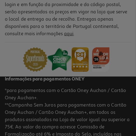
login e em função da proximidade e do código postal,
serão apresentados os preços em vigor na loja que serve
o local de entrega ou de recolha. Entregas apenas
disponíveis para o território de Portugal continental,
consulte mais informações
aqui
.
Informações para pagamentos ONEY
*para pagamentos com o Cartão Oney Auchan / Cartão
Oney Auchan+.
**Campanha Sem Juros para pagamentos com o Cartão
Oney Auchan / Cartão Oney Auchan+, em todos os
produtos assinalados na Loja de valor igual ou superior a
75€. Ao valor da compra acresce Comissão de
Formalização até 6% e Imposto do Selo, incluídos nas