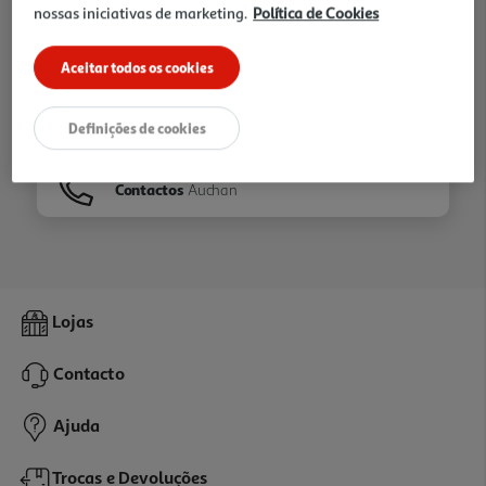
nossas iniciativas de marketing.
Política de Cookies
Ir para
Homepage
Aceitar todos os cookies
Veja os nossos
Folhetos
Definições de cookies
Contactos
Auchan
Lojas
Contacto
Ajuda
Trocas e Devoluções