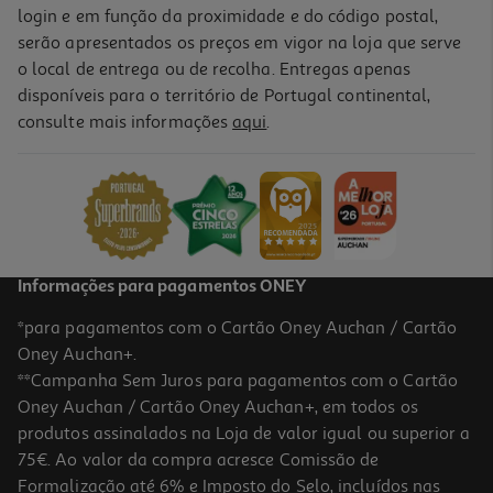
login e em função da proximidade e do código postal,
serão apresentados os preços em vigor na loja que serve
o local de entrega ou de recolha. Entregas apenas
disponíveis para o território de Portugal continental,
consulte mais informações
aqui
.
Informações para pagamentos ONEY
*para pagamentos com o Cartão Oney Auchan / Cartão
Oney Auchan+.
**Campanha Sem Juros para pagamentos com o Cartão
Oney Auchan / Cartão Oney Auchan+, em todos os
produtos assinalados na Loja de valor igual ou superior a
75€. Ao valor da compra acresce Comissão de
Formalização até 6% e Imposto do Selo, incluídos nas