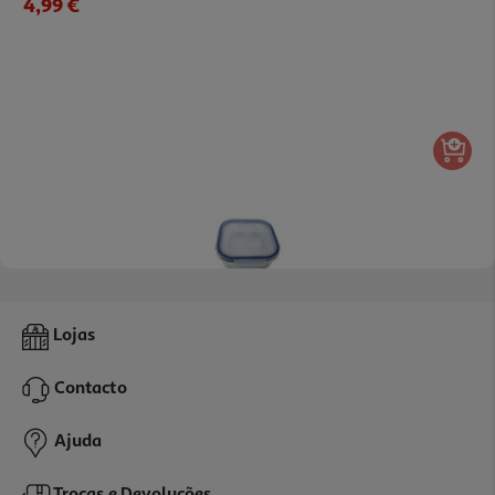
4,99 €
5.0
(1)
Caixa Em Vidro Quadrada Actuel Hermética Com Válvula 1.1l
Lojas
5.79 €/un
Contacto
5,79 €
Ajuda