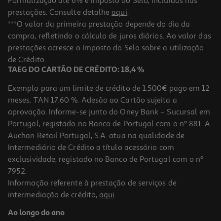
Formalização até 6% e Imposto do Selo, incluídos nas
prestações. Consulte detalhe
aqui
.
Caixa Em Vidro Quadrada Actuel Hermética Com Válvula 2l
***O valor da primeira prestação depende do dia da
compra, refletindo o cálculo de juros diários. Ao valor das
7.99 €/un
prestações acresce o Imposto do Selo sobre a utilização
7,99 €
de Crédito.
TAEG DO CARTÃO DE CRÉDITO: 18,4 %
Exemplo para um limite de crédito de 1.500€ pago em 12
meses. TAN 17,60 %. Adesão ao Cartão sujeita a
aprovação. Informe-se junto do Oney Bank – Sucursal em
Portugal, registado no Banco de Portugal com o nº 881. A
Auchan Retail Portugal, S.A. atua na qualidade de
Intermediário de Crédito a título acessório com
exclusividade, registado no Banco de Portugal com o nº
7952.
Informação referente à prestação de serviços de
intermediação de crédito,
aqui
.
Caixa Em Vidro Rectangular Actuel Hermética Com Válvula 1.45l
Ao longo do ano
6.99 €/un