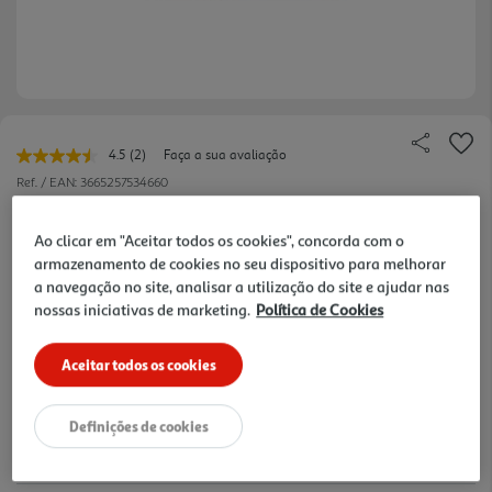
4.5
(2)
Faça a sua avaliação
Leu
2
Ref. / EAN:
3665257534660
avaliações.
Link
3.99 €/un
para
Ao clicar em "Aceitar todos os cookies", concorda com o
a
armazenamento de cookies no seu dispositivo para melhorar
mesma
página.
a navegação no site, analisar a utilização do site e ajudar nas
3,99 €
nossas iniciativas de marketing.
Política de Cookies
Aceitar todos os cookies
Notas de preparação
Definições de cookies