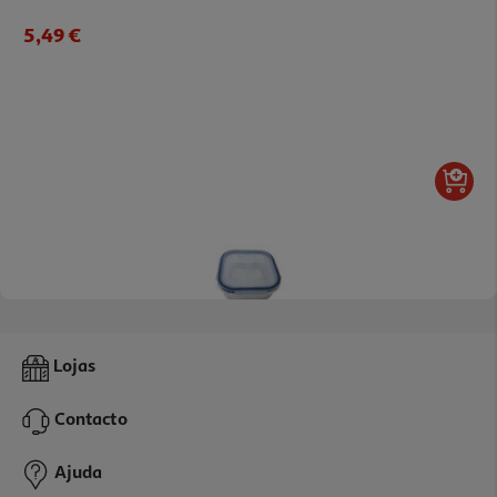
5,49 €
5.0
(1)
Caixa Em Vidro Quadrada Actuel Hermética Com Válvula 1.1l
Lojas
5.79 €/un
Contacto
5,79 €
Ajuda