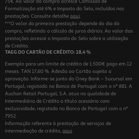
75€. Ao valor da compra acresce Comissão de
Formalização até 6% e Imposto do Selo, incluídos nas
prestações. Consulte detalhe
aqui
.
Caixa Em Vidro Quadrada Actuel Hermética Com Válvula 0.72l
***O valor da primeira prestação depende do dia da
compra, refletindo o cálculo de juros diários. Ao valor das
4.99 €/un
prestações acresce o Imposto do Selo sobre a utilização
4,99 €
de Crédito.
TAEG DO CARTÃO DE CRÉDITO: 18,4 %
Exemplo para um limite de crédito de 1.500€ pago em 12
meses. TAN 17,60 %. Adesão ao Cartão sujeita a
aprovação. Informe-se junto do Oney Bank – Sucursal em
Portugal, registado no Banco de Portugal com o nº 881. A
Auchan Retail Portugal, S.A. atua na qualidade de
Intermediário de Crédito a título acessório com
exclusividade, registado no Banco de Portugal com o nº
7952.
Informação referente à prestação de serviços de
intermediação de crédito,
aqui
.
Caixa Em Vidro Quadrada Actuel Hermética Com Válvula 2l