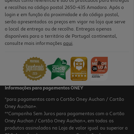
apenas como referência e são os praticados para entregas
e recolhas no código postal 2650-435 Amadora. Após o
login e em função da proximidade e do código postal,
serão apresentados os preços em vigor na loja que serve
o local de entrega ou de recolha. Entregas apenas
disponíveis para o território de Portugal continental,
4.0
(1)
consulte mais informações
aqui
.
Caixa Vidro Quadrada Actuel Hermética 0.75l
3.49 €/un
3,49 €
Informações para pagamentos ONEY
*para pagamentos com o Cartão Oney Auchan / Cartão
Oney Auchan+.
**Campanha Sem Juros para pagamentos com o Cartão
Oney Auchan / Cartão Oney Auchan+, em todos os
produtos assinalados na Loja de valor igual ou superior a