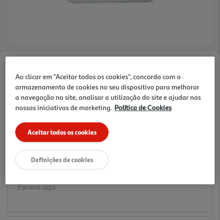
Faça a sua avaliação
Ao clicar em "Aceitar todos os cookies", concorda com o
Ref. / EAN:
3665257534691
armazenamento de cookies no seu dispositivo para melhorar
a navegação no site, analisar a utilização do site e ajudar nas
7.99 €/un
nossas iniciativas de marketing.
Política de Cookies
Aceitar todos os cookies
7,99 €
Definições de cookies
Notas de preparação