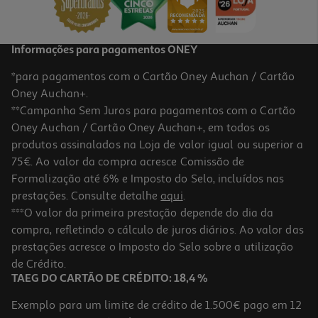
Informações para pagamentos ONEY
*para pagamentos com o Cartão Oney Auchan / Cartão
Oney Auchan+.
**Campanha Sem Juros para pagamentos com o Cartão
Oney Auchan / Cartão Oney Auchan+, em todos os
produtos assinalados na Loja de valor igual ou superior a
75€. Ao valor da compra acresce Comissão de
Formalização até 6% e Imposto do Selo, incluídos nas
prestações. Consulte detalhe
aqui
.
Caixa Rectangular Hermética Actuel Em Plástico 1.2l
***O valor da primeira prestação depende do dia da
compra, refletindo o cálculo de juros diários. Ao valor das
5.99 €/un
prestações acresce o Imposto do Selo sobre a utilização
5,99 €
de Crédito.
TAEG DO CARTÃO DE CRÉDITO: 18,4 %
Exemplo para um limite de crédito de 1.500€ pago em 12