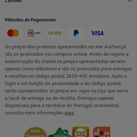
Cartões
Caixa Em Vidro Redonda Actuel Hermética Com Válvula 0.4l
3.49 €/un
Métodos de Pagamento
3,49 €
Os preços dos produtos apresentados no site Auchan.pt
são os praticados nas compras online. Antes do registo e
autenticação do cliente os preços apresentados servem
apenas como referência e são os praticados para entregas
e recolhas no código postal 2650-435 Amadora. Após o
login e em função da proximidade e do código postal,
serão apresentados os preços em vigor na loja que serve
o local de entrega ou de recolha. Entregas apenas
disponíveis para o território de Portugal continental,
4.0
(1)
consulte mais informações
aqui
.
Caixa Vidro Redonda Actuel Hermética 0.4l
2.49 €/un
2,49 €