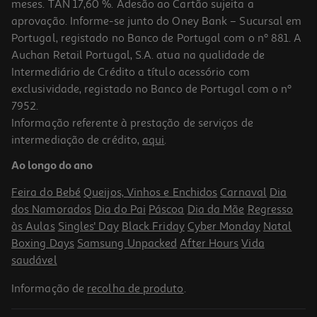
meses. TAN 17,60 %. Adesão ao Cartão sujeita a
aprovação. Informe-se junto do Oney Bank – Sucursal em
Portugal, registado no Banco de Portugal com o nº 881. A
Auchan Retail Portugal, S.A. atua na qualidade de
Intermediário de Crédito a título acessório com
exclusividade, registado no Banco de Portugal com o nº
7952.
Informação referente à prestação de serviços de
intermediação de crédito,
aqui
.
Caixa Em Vidro Redonda Actuel Hermética Com Válvula 0.92l
Ao longo do ano
5.49 €/un
Feira do Bebé
Queijos, Vinhos e Enchidos
Carnaval
Dia
5,49 €
dos Namorados
Dia do Pai
Páscoa
Dia da Mãe
Regresso
às Aulas
Singles' Day
Black Friday
Cyber Monday
Natal
Boxing Days
Samsung Unpacked
After Hours
Vida
saudável
Informação de
recolha de produto
.