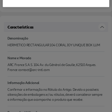
Características
Denominação
HERMETICO RECTANGULAR 104 CORAL JOY UNIQUE BOX LUM
Nome e Morada
ARC France S.A.S. 104 Av. du Général de Gaulle, 62510 Arques.
France contact@arc-intl.com
Informação Adicional
Confirmar a informação no Rótulo do Artigo. Devido a possíveis
alterações de embalagens e/ou rótulos, deverá considerar sempre
a informação que acompanha o produto que recebe.