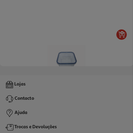
Caixa Em Vidro Quadrada Actuel Hermética Com Válvula 2l
Lojas
7.99 €/un
Contacto
7,99 €
Ajuda
Trocas e Devoluções