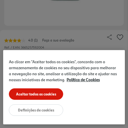
4.0
(1)
Faça a sua avaliação
Leu
uma
Ref. / EAN:
3665257592004
avaliação.
Link
3.49 €/un
para
Ao clicar em "Aceitar todos os cookies", concorda com o
a
armazenamento de cookies no seu dispositivo para melhorar
mesma
a navegação no site, analisar a utilização do site e ajudar nas
página.
nossas iniciativas de marketing.
Política de Cookies
3,49 €
Aceitar todos os cookies
Notas de preparação
Definições de cookies