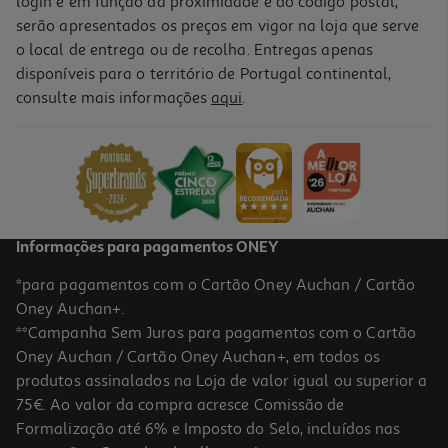
login e em função da proximidade e do código postal,
serão apresentados os preços em vigor na loja que serve
o local de entrega ou de recolha. Entregas apenas
disponíveis para o território de Portugal continental,
consulte mais informações
aqui
.
Caixa Em Vidro Quadrada Actuel Hermética 0.3l
3.29 €/un
3,29 €
Informações para pagamentos ONEY
*para pagamentos com o Cartão Oney Auchan / Cartão
Oney Auchan+.
**Campanha Sem Juros para pagamentos com o Cartão
Oney Auchan / Cartão Oney Auchan+, em todos os
produtos assinalados na Loja de valor igual ou superior a
75€. Ao valor da compra acresce Comissão de
Formalização até 6% e Imposto do Selo, incluídos nas