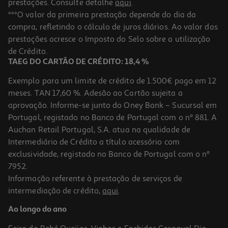
prestações. Consulte detalhe
aqui
.
5.0
(1)
Caixa Vidro Redonda Actuel Hermética 0.65l
***O valor da primeira prestação depende do dia da
compra, refletindo o cálculo de juros diários. Ao valor das
3.49 €/un
prestações acresce o Imposto do Selo sobre a utilização
3,49 €
de Crédito.
TAEG DO CARTÃO DE CRÉDITO: 18,4 %
Exemplo para um limite de crédito de 1.500€ pago em 12
meses. TAN 17,60 %. Adesão ao Cartão sujeita a
aprovação. Informe-se junto do Oney Bank – Sucursal em
Portugal, registado no Banco de Portugal com o nº 881. A
Auchan Retail Portugal, S.A. atua na qualidade de
Intermediário de Crédito a título acessório com
exclusividade, registado no Banco de Portugal com o nº
7952.
Informação referente à prestação de serviços de
intermediação de crédito,
aqui
.
Caixa Em Vidro Redonda Actuel Hermética Com Válvula 0.92l
Ao longo do ano
5.49 €/un