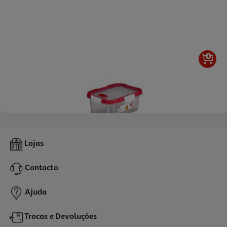
5.0
(1)
Caixa Hermética Rect. Actuel Plástico 3.5l
Lojas
7.99 €/un
Contacto
7,99 €
Ajuda
Trocas e Devoluções