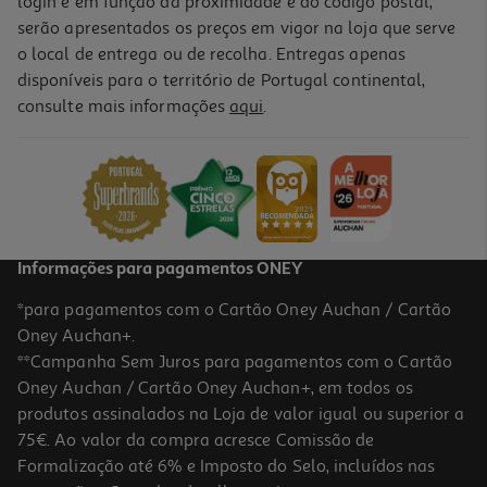
login e em função da proximidade e do código postal,
serão apresentados os preços em vigor na loja que serve
o local de entrega ou de recolha. Entregas apenas
disponíveis para o território de Portugal continental,
consulte mais informações
aqui
.
Caixa Em Vidro Redonda Actuel Hermética Com Válvula 0.92l
5.49 €/un
5,49 €
Informações para pagamentos ONEY
*para pagamentos com o Cartão Oney Auchan / Cartão
Oney Auchan+.
**Campanha Sem Juros para pagamentos com o Cartão
Oney Auchan / Cartão Oney Auchan+, em todos os
produtos assinalados na Loja de valor igual ou superior a
75€. Ao valor da compra acresce Comissão de
Formalização até 6% e Imposto do Selo, incluídos nas