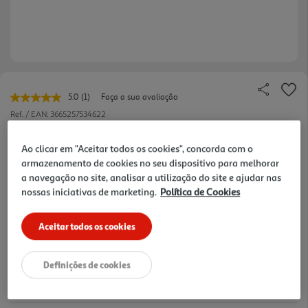
5.0
(1)
Faça a sua avaliação
Leu
uma
Ref. / EAN:
3665257534622
avaliação.
Link
3.49 €/un
para
Ao clicar em "Aceitar todos os cookies", concorda com o
a
armazenamento de cookies no seu dispositivo para melhorar
mesma
a navegação no site, analisar a utilização do site e ajudar nas
página.
nossas iniciativas de marketing.
Política de Cookies
3,49 €
Aceitar todos os cookies
Notas de preparação
Definições de cookies