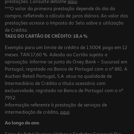
prestações. Consulte detalhe
aqui
.
Caixa Conservação Redonda Actuel Plástico 0.8l
***O valor da primeira prestação depende do dia da
compra, refletindo o cálculo de juros diários. Ao valor das
1.49 €/un
prestações acresce o Imposto do Selo sobre a utilização
1,49 €
de Crédito.
TAEG DO CARTÃO DE CRÉDITO: 18,4 %
Exemplo para um limite de crédito de 1.500€ pago em 12
meses. TAN 17,60 %. Adesão ao Cartão sujeita a
aprovação. Informe-se junto do Oney Bank – Sucursal em
Portugal, registado no Banco de Portugal com o nº 881. A
Auchan Retail Portugal, S.A. atua na qualidade de
Intermediário de Crédito a título acessório com
exclusividade, registado no Banco de Portugal com o nº
7952.
Informação referente à prestação de serviços de
intermediação de crédito,
aqui
.
Caixa Rectangular Hermética Actuel Em Plástico 1.2l
Ao longo do ano
5.99 €/un