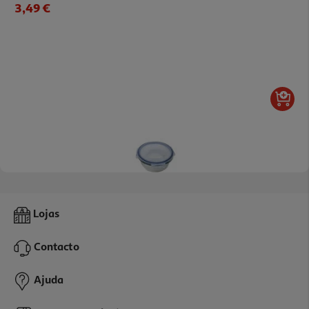
3,49 €
Caixa Em Vidro Redonda Actuel Hermética Com Válvula 0.92l
Lojas
5.49 €/un
Contacto
5,49 €
Ajuda