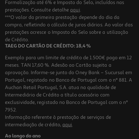
Formalização até 6% e Imposto do Selo, incluídos nas
prestações. Consulte detalhe
aqui
.
Caixa Vidro Rectang Actuel Hermética 0.95l
***O valor da primeira prestação depende do dia da
compra, refletindo o cálculo de juros diários. Ao valor das
4.49 €/un
prestações acresce o Imposto do Selo sobre a utilização
4,49 €
de Crédito.
TAEG DO CARTÃO DE CRÉDITO: 18,4 %
Exemplo para um limite de crédito de 1.500€ pago em 12
meses. TAN 17,60 %. Adesão ao Cartão sujeita a
aprovação. Informe-se junto do Oney Bank – Sucursal em
Portugal, registado no Banco de Portugal com o nº 881. A
Auchan Retail Portugal, S.A. atua na qualidade de
Intermediário de Crédito a título acessório com
exclusividade, registado no Banco de Portugal com o nº
7952.
Informação referente à prestação de serviços de
intermediação de crédito,
aqui
.
Caixa Em Vidro Redonda Actuel Hermética Com Válvula 0.4l
Ao longo do ano
3.49 €/un