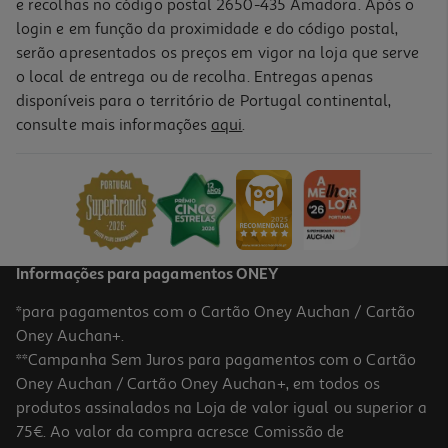
e recolhas no código postal 2650-435 Amadora. Após o
login e em função da proximidade e do código postal,
serão apresentados os preços em vigor na loja que serve
o local de entrega ou de recolha. Entregas apenas
disponíveis para o território de Portugal continental,
consulte mais informações
aqui
.
Caixa Em Vidro Quadrada Actuel Hermética 0.3l
3.29 €/un
3,29 €
Informações para pagamentos ONEY
*para pagamentos com o Cartão Oney Auchan / Cartão
Oney Auchan+.
**Campanha Sem Juros para pagamentos com o Cartão
Oney Auchan / Cartão Oney Auchan+, em todos os
produtos assinalados na Loja de valor igual ou superior a
75€. Ao valor da compra acresce Comissão de