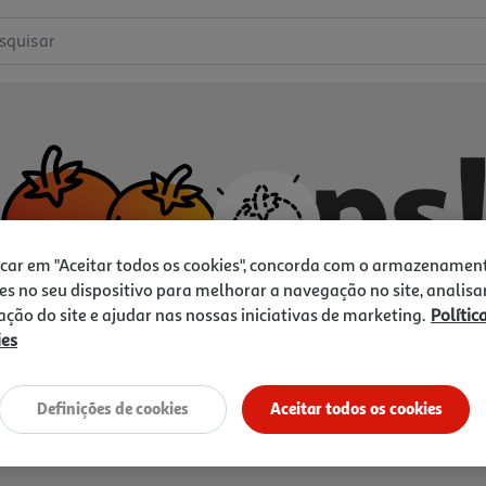
squisar
icar em "Aceitar todos os cookies", concorda com o armazenamen
es no seu dispositivo para melhorar a navegação no site, analisa
zação do site e ajudar nas nossas iniciativas de marketing.
Polític
ies
Não temos o que procura.
Vamos tentar de novo?
Definições de cookies
Aceitar todos os cookies