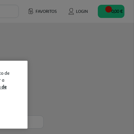
FAVORITOS
LOGIN
0,00 €
to de
r a
a de