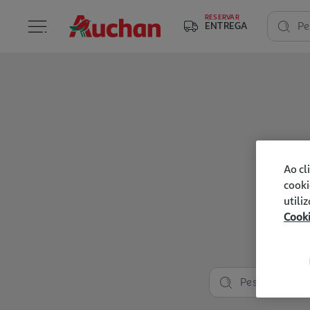
RESERVAR
ENTREGA
Pe
Ao cl
cooki
utili
Cook