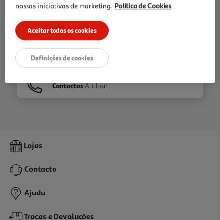
nossas iniciativas de marketing.
Política de Cookies
Ir para
Homepage
Aceitar todos os cookies
Veja os nossos
Folhetos
Definições de cookies
Contactos
Auchan
Lojas
Contacto
Ajuda
Trocas e Devoluções