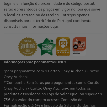
login e em função da proximidade e do código postal,
serão apresentados os preços em vigor na loja que serve
o local de entrega ou de recolha. Entregas apenas
disponíveis para o território de Portugal continental,
consulte mais informações
aqui
.
Informações para pagamentos ONEY
*para pagamentos com o Cartão Oney Auchan / Cartão
Oney Auchan+.
**Campanha Sem Juros para pagamentos com o Cartão
Oney Auchan / Cartão Oney Auchan+, em todos os
produtos assinalados na Loja de valor igual ou superior a
75€. Ao valor da compra acresce Comissão de
Formalização até 6% e Imposto do Selo, incluídos nas