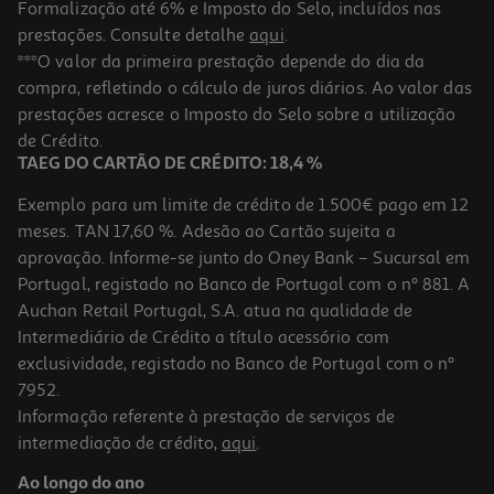
Formalização até 6% e Imposto do Selo, incluídos nas
prestações. Consulte detalhe
aqui
.
Garrafa Água Actuel Tritan Cinza Cl 0.6l
***O valor da primeira prestação depende do dia da
compra, refletindo o cálculo de juros diários. Ao valor das
4.99 €/un
prestações acresce o Imposto do Selo sobre a utilização
4,99 €
de Crédito.
TAEG DO CARTÃO DE CRÉDITO: 18,4 %
Exemplo para um limite de crédito de 1.500€ pago em 12
meses. TAN 17,60 %. Adesão ao Cartão sujeita a
aprovação. Informe-se junto do Oney Bank – Sucursal em
Portugal, registado no Banco de Portugal com o nº 881. A
Auchan Retail Portugal, S.A. atua na qualidade de
Intermediário de Crédito a título acessório com
exclusividade, registado no Banco de Portugal com o nº
7952.
Informação referente à prestação de serviços de
intermediação de crédito,
aqui
.
Garrafa Vidro Quid Verde 600ml
Ao longo do ano
3.99 €/un