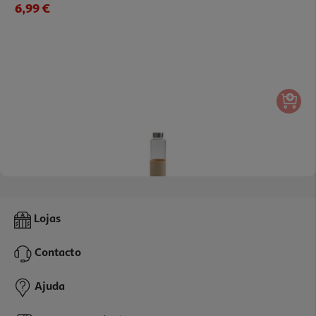
6,99 €
4.0
(2)
Garrafa Vidro Actuel Com Manga Silicon 0.5l
Lojas
5.99 €/un
Contacto
5,99 €
Ajuda