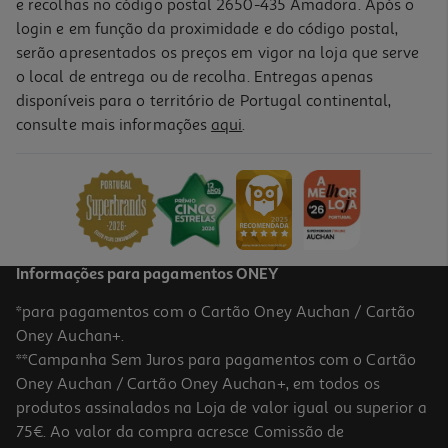
e recolhas no código postal 2650-435 Amadora. Após o
login e em função da proximidade e do código postal,
serão apresentados os preços em vigor na loja que serve
o local de entrega ou de recolha. Entregas apenas
disponíveis para o território de Portugal continental,
consulte mais informações
aqui
.
Garrafa Silicone Actuel Retrátil Azul 0.5l
5.99 €/un
5,99 €
Informações para pagamentos ONEY
*para pagamentos com o Cartão Oney Auchan / Cartão
Oney Auchan+.
**Campanha Sem Juros para pagamentos com o Cartão
Oney Auchan / Cartão Oney Auchan+, em todos os
produtos assinalados na Loja de valor igual ou superior a
75€. Ao valor da compra acresce Comissão de