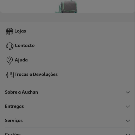
Lancheira Térmica Luminarc Cinzento/verde 25x12x19cm
Lojas
12.99 €/un
Contacto
12,99 €
Ajuda
Trocas e Devoluções
Sobre a Auchan
Entregas
Serviços
Cartões