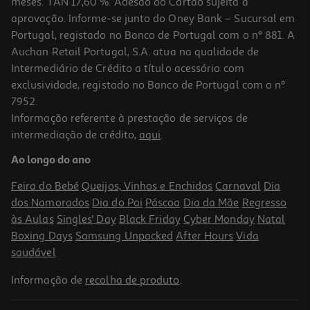
meses. TAN 17,60 %. Adesão ao Cartão sujeita a
aprovação. Informe-se junto do Oney Bank – Sucursal em
Portugal, registado no Banco de Portugal com o nº 881. A
Auchan Retail Portugal, S.A. atua na qualidade de
Intermediário de Crédito a título acessório com
exclusividade, registado no Banco de Portugal com o nº
7952.
Informação referente à prestação de serviços de
intermediação de crédito,
aqui
.
Ao longo do ano
Feira do Bebé
Queijos, Vinhos e Enchidos
Carnaval
Dia
dos Namorados
Dia do Pai
Páscoa
Dia da Mãe
Regresso
às Aulas
Singles' Day
Black Friday
Cyber Monday
Natal
Boxing Days
Samsung Unpacked
After Hours
Vida
saudável
Informação de
recolha de produto
.