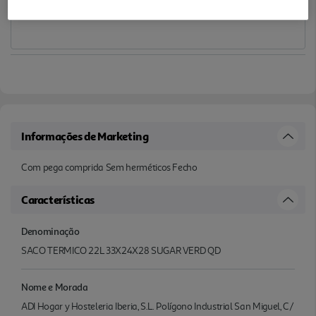
Informações de Marketing
Com pega comprida Sem herméticos Fecho
Características
Denominação
SACO TERMICO 22L 33X24X28 SUGAR VERD QD
Nome e Morada
ADI Hogar y Hosteleria Iberia, S.L. Polígono Industrial San Miguel, C/