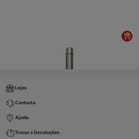
5.0
(2)
Termo Para Líquidos Actuel 0.5l
Lojas
7.99 €/un
Contacto
7,99 €
Ajuda
Trocas e Devoluções