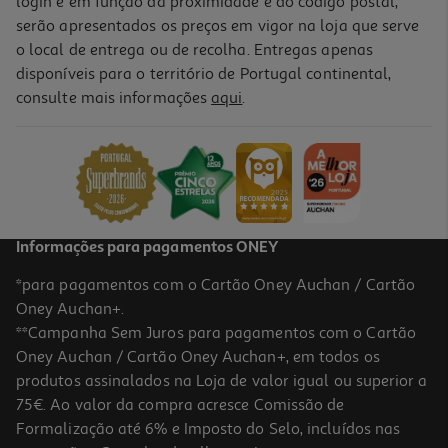
login e em função da proximidade e do código postal,
serão apresentados os preços em vigor na loja que serve
o local de entrega ou de recolha. Entregas apenas
disponíveis para o território de Portugal continental,
consulte mais informações
aqui
.
Termo Liquidos Actuel Inox Bege 0.35l
7.99 €/un
7,99 €
Informações para pagamentos ONEY
*para pagamentos com o Cartão Oney Auchan / Cartão
Oney Auchan+.
**Campanha Sem Juros para pagamentos com o Cartão
Oney Auchan / Cartão Oney Auchan+, em todos os
produtos assinalados na Loja de valor igual ou superior a
75€. Ao valor da compra acresce Comissão de
Formalização até 6% e Imposto do Selo, incluídos nas