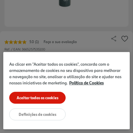
5.0
(1)
Faça a sua avaliação
Leu
uma
Ref. / EAN:
3665257535100
avaliação.
Link
7.99 €/un
para
Ao clicar em "Aceitar todos os cookies", concorda com o
a
armazenamento de cookies no seu dispositivo para melhorar
mesma
a navegação no site, analisar a utilização do site e ajudar nas
página.
nossas iniciativas de marketing.
Política de Cookies
7,99 €
Aceitar todos os cookies
Notas de preparação
Definições de cookies