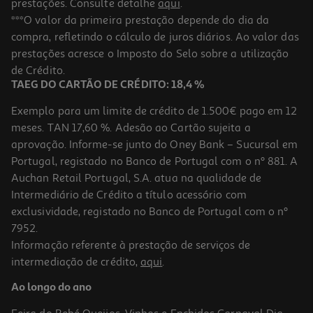
prestações. Consulte detalhe
aqui
.
4.0
(5)
Termo Para Líquidos Actuel 1l
***O valor da primeira prestação depende do dia da
compra, refletindo o cálculo de juros diários. Ao valor das
11.99 €/un
prestações acresce o Imposto do Selo sobre a utilização
11,99 €
de Crédito.
TAEG DO CARTÃO DE CRÉDITO: 18,4 %
Exemplo para um limite de crédito de 1.500€ pago em 12
meses. TAN 17,60 %. Adesão ao Cartão sujeita a
aprovação. Informe-se junto do Oney Bank – Sucursal em
Portugal, registado no Banco de Portugal com o nº 881. A
Auchan Retail Portugal, S.A. atua na qualidade de
Intermediário de Crédito a título acessório com
exclusividade, registado no Banco de Portugal com o nº
7952.
Informação referente à prestação de serviços de
intermediação de crédito,
aqui
.
Copo Térmico Inox+silic Actuel Bege/preto 0.48l
Ao longo do ano
9.99 €/un