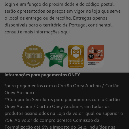
login e em função da proximidade e do código postal,
serão apresentados os preços em vigor na loja que serve
o local de entrega ou de recolha. Entregas apenas
disponíveis para o território de Portugal continental,
consulte mais informações
aqui
.
Informações para pagamentos ONEY
*para pagamentos com o Cartão Oney Auchan / Cartão
Oney Auchan+.
**Campanha Sem Juros para pagamentos com o Cartão
Oney Auchan / Cartão Oney Auchan+, em todos os
produtos assinalados na Loja de valor igual ou superior a
75€. Ao valor da compra acresce Comissão de
Formalização até 6% e Imposto do Selo, incluídos nas