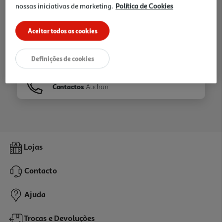
nossas iniciativas de marketing.
Política de Cookies
Ir para
Homepage
Aceitar todos os cookies
Veja os nossos
Folhetos
Definições de cookies
Contactos
Auchan
Lojas
Contacto
Ajuda
Trocas e Devoluções