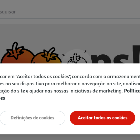
squisar
icar em "Aceitar todos os cookies", concorda com o armazenamen
es no seu dispositivo para melhorar a navegação no site, analisa
zação do site e ajudar nas nossas iniciativas de marketing.
Polític
ies
Não temos o que procura.
Vamos tentar de novo?
Definições de cookies
Aceitar todos os cookies