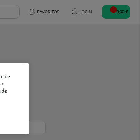
FAVORITOS
LOGIN
0,00 €
to de
r a
a de