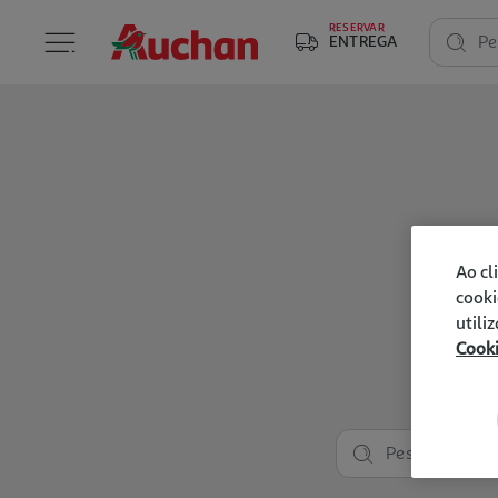
RESERVAR
ENTREGA
Pe
Ao cl
cooki
utili
Cook