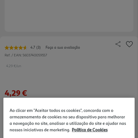
4.7
(3)
Faça a sua avaliação
Leu
3
Ref. / EAN:
5603740059557
avaliações.
Link
4.29 €/un
para
a
mesma
página.
4,29 €
Notas de preparação
Ao clicar em "Aceitar todos os cookies", concorda com o
armazenamento de cookies no seu dispositivo para melhorar
a navegação no site, analisar a utilização do site e ajudar nas
nossas iniciativas de marketing.
Política de Cookies