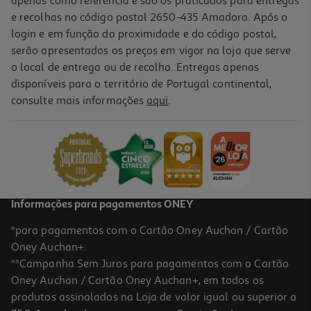
apenas como referência e são os praticados para entregas
e recolhas no código postal 2650-435 Amadora. Após o
login e em função da proximidade e do código postal,
serão apresentados os preços em vigor na loja que serve
o local de entrega ou de recolha. Entregas apenas
disponíveis para o território de Portugal continental,
consulte mais informações
aqui
.
Faca Descascar Actuel Cabo Madeira 9cm
3.99 €/un
3,99 €
Informações para pagamentos ONEY
*para pagamentos com o Cartão Oney Auchan / Cartão
Oney Auchan+.
**Campanha Sem Juros para pagamentos com o Cartão
Oney Auchan / Cartão Oney Auchan+, em todos os
produtos assinalados na Loja de valor igual ou superior a