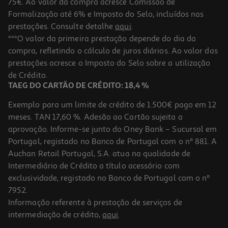
75€. Ao valor da compra acresce Comissão de
Formalização até 6% e Imposto do Selo, incluídos nas
prestações. Consulte detalhe
aqui
.
5.0
(1)
Faca Descascar Com Proteção Actuel Cerâmica 8cm
***O valor da primeira prestação depende do dia da
compra, refletindo o cálculo de juros diários. Ao valor das
3.99 €/un
prestações acresce o Imposto do Selo sobre a utilização
3,99 €
de Crédito.
TAEG DO CARTÃO DE CRÉDITO: 18,4 %
Exemplo para um limite de crédito de 1.500€ pago em 12
meses. TAN 17,60 %. Adesão ao Cartão sujeita a
aprovação. Informe-se junto do Oney Bank – Sucursal em
Portugal, registado no Banco de Portugal com o nº 881. A
Auchan Retail Portugal, S.A. atua na qualidade de
Intermediário de Crédito a título acessório com
exclusividade, registado no Banco de Portugal com o nº
7952.
Informação referente à prestação de serviços de
intermediação de crédito,
aqui
.
Faca Descascar Actuel 8cm Cores Sortidas