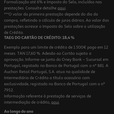
Formalização até 6% e Imposto do Selo, incluídos nas
prestações. Consulte detalhe
aqui
.
Faca Cozinha Actuel Inox Reciclado 13cm
***O valor da primeira prestação depende do dia da
compra, refletindo o cálculo de juros diários. Ao valor das
4.99 €/un
prestações acresce o Imposto do Selo sobre a utilização
4,99 €
de Crédito.
TAEG DO CARTÃO DE CRÉDITO: 18,4 %
Exemplo para um limite de crédito de 1.500€ pago em 12
meses. TAN 17,60 %. Adesão ao Cartão sujeita a
aprovação. Informe-se junto do Oney Bank – Sucursal em
Portugal, registado no Banco de Portugal com o nº 881. A
Auchan Retail Portugal, S.A. atua na qualidade de
Intermediário de Crédito a título acessório com
exclusividade, registado no Banco de Portugal com o nº
7952.
Informação referente à prestação de serviços de
intermediação de crédito,
aqui
.
Faca Cozinha Actuel Soft Touch 20cm
Ao longo do ano
3.79 €/un