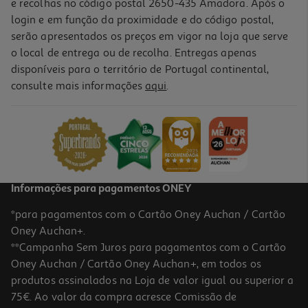
e recolhas no código postal 2650-435 Amadora. Após o
login e em função da proximidade e do código postal,
serão apresentados os preços em vigor na loja que serve
o local de entrega ou de recolha. Entregas apenas
disponíveis para o território de Portugal continental,
5.0
(1)
consulte mais informações
aqui
.
Faca Descascar Com Proteção Actuel Cerâmica 8cm
3.99 €/un
3,99 €
Informações para pagamentos ONEY
*para pagamentos com o Cartão Oney Auchan / Cartão
Oney Auchan+.
**Campanha Sem Juros para pagamentos com o Cartão
Oney Auchan / Cartão Oney Auchan+, em todos os
produtos assinalados na Loja de valor igual ou superior a
75€. Ao valor da compra acresce Comissão de