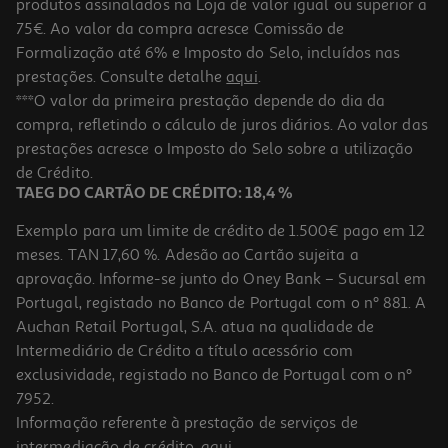
produtos assinalados na Loja de valor igual ou superior a
75€. Ao valor da compra acresce Comissão de
Formalização até 6% e Imposto do Selo, incluídos nas
prestações. Consulte detalhe
aqui
.
Tábua Corte Actuel Pega Tamanho S 28x14x1.5cm
***O valor da primeira prestação depende do dia da
compra, refletindo o cálculo de juros diários. Ao valor das
6.99 €/un
prestações acresce o Imposto do Selo sobre a utilização
6,99 €
de Crédito.
TAEG DO CARTÃO DE CRÉDITO: 18,4 %
Exemplo para um limite de crédito de 1.500€ pago em 12
meses. TAN 17,60 %. Adesão ao Cartão sujeita a
aprovação. Informe-se junto do Oney Bank – Sucursal em
Portugal, registado no Banco de Portugal com o nº 881. A
Auchan Retail Portugal, S.A. atua na qualidade de
Intermediário de Crédito a título acessório com
-11%
exclusividade, registado no Banco de Portugal com o nº
7952.
Informação referente à prestação de serviços de
intermediação de crédito,
aqui
.