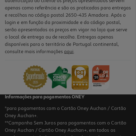
autenticação do cliente os preços apresentados servem
apenas como referência e são os praticados para entregas
e recolhas no código postal 2650-435 Amadora. Após o
login e em função da proximidade e do código postal,
-10%
serão apresentados os preços em vigor na loja que serve
o local de entrega ou de recolha. Entregas apenas
disponíveis para o território de Portugal continental,
consulte mais informações
aqui
.
Tábua Corte Actuel Pega Tamanho L 50x17x1.5cm
8.99 €/un
Price reduced from
to
9,99 €
8,99 €
Promoção
Informações para pagamentos ONEY
*para pagamentos com o Cartão Oney Auchan / Cartão
Oney Auchan+.
**Campanha Sem Juros para pagamentos com o Cartão
Oney Auchan / Cartão Oney Auchan+, em todos os