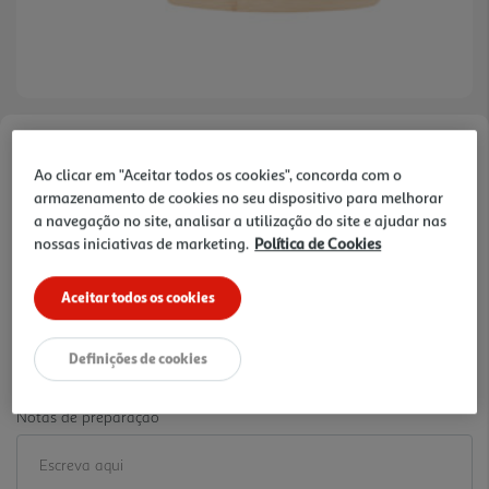
Faça a sua avaliação
Ao clicar em "Aceitar todos os cookies", concorda com o
Ref. / EAN:
3665257754600
armazenamento de cookies no seu dispositivo para melhorar
2.99 €/un
a navegação no site, analisar a utilização do site e ajudar nas
nossas iniciativas de marketing.
Política de Cookies
-14%
Aceitar todos os cookies
Price reduced from
to
3,49 €
2,99 €
Definições de cookies
Promoção:
de 1/8/2026 a 25/8/2026
Notas de preparação