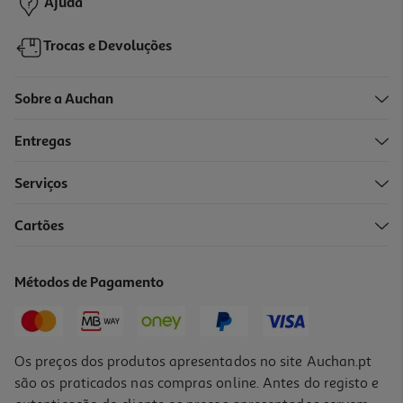
Ajuda
Trocas e Devoluções
Sobre a Auchan
Entregas
Serviços
4.0
(1)
Cartões
Tábua De Corte Auchan Essencial Plástico 25x16cm
1.09 €/un
Métodos de Pagamento
1,09 €
Os preços dos produtos apresentados no site Auchan.pt
são os praticados nas compras online. Antes do registo e